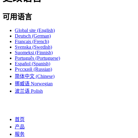
可用语言
Global site
(English)
Deutsch
(German)
Français
(French)
Svenska
(Swedish)
Suomeksi
(Finnish)
Português
(Portuguese)
Español
(Spanish)
Русский
(Russian)
简体中文
(Chinese)
挪威语
Norwegian
波兰语
Polish
首页
产品
服务