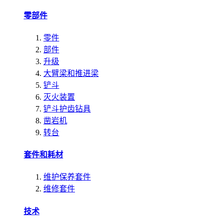
零部件
零件
部件
升级
大臂梁和推进梁
铲斗
灭火装置
铲斗护齿钻具
凿岩机
转台
套件和耗材
维护保养套件
维修套件
技术