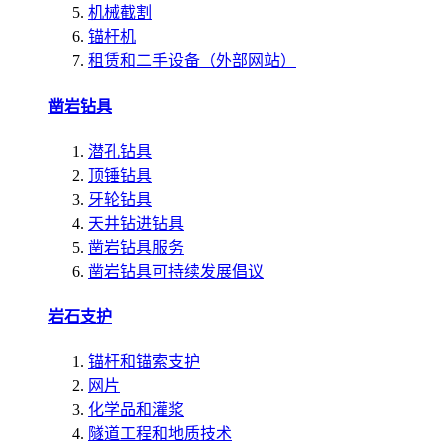
机械截割
锚杆机
租赁和二手设备（外部网站）
凿岩钻具
潜孔钻具
顶锤钻具
牙轮钻具
天井钻进钻具
凿岩钻具服务
凿岩钻具可持续发展倡议
岩石支护
锚杆和锚索支护
网片
化学品和灌浆
隧道工程和地质技术