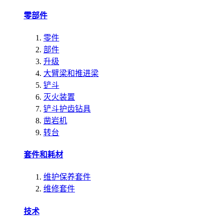
零部件
零件
部件
升级
大臂梁和推进梁
铲斗
灭火装置
铲斗护齿钻具
凿岩机
转台
套件和耗材
维护保养套件
维修套件
技术