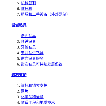
机械截割
锚杆机
租赁和二手设备（外部网站）
凿岩钻具
潜孔钻具
顶锤钻具
牙轮钻具
天井钻进钻具
凿岩钻具服务
凿岩钻具可持续发展倡议
岩石支护
锚杆和锚索支护
网片
化学品和灌浆
隧道工程和地质技术