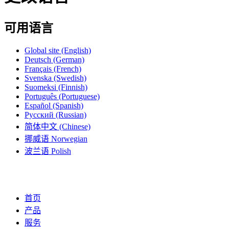
可用语言
Global site
(English)
Deutsch
(German)
Français
(French)
Svenska
(Swedish)
Suomeksi
(Finnish)
Português
(Portuguese)
Español
(Spanish)
Русский
(Russian)
简体中文
(Chinese)
挪威语
Norwegian
波兰语
Polish
首页
产品
服务