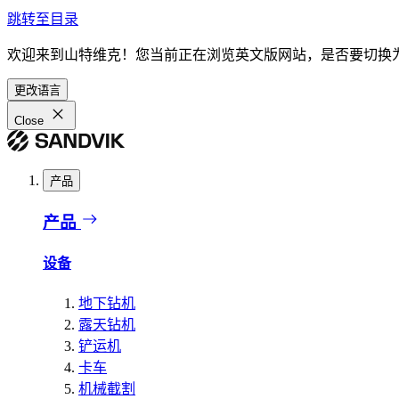
跳转至目录
欢迎来到山特维克！您当前正在浏览英文版网站，是否要切换
更改语言
Close
产品
产品
设备
地下钻机
露天钻机
铲运机
卡车
机械截割