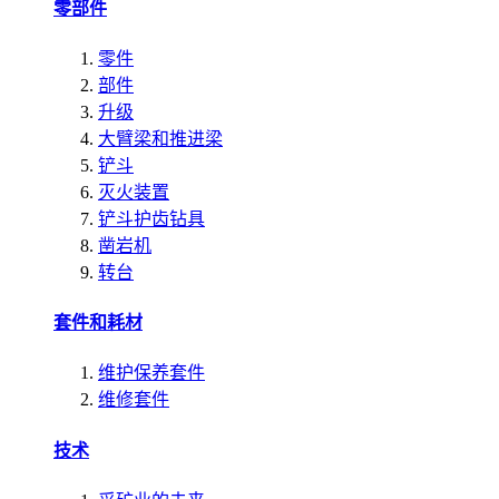
零部件
零件
部件
升级
大臂梁和推进梁
铲斗
灭火装置
铲斗护齿钻具
凿岩机
转台
套件和耗材
维护保养套件
维修套件
技术