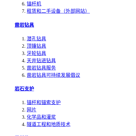
锚杆机
租赁和二手设备（外部网站）
凿岩钻具
潜孔钻具
顶锤钻具
牙轮钻具
天井钻进钻具
凿岩钻具服务
凿岩钻具可持续发展倡议
岩石支护
锚杆和锚索支护
网片
化学品和灌浆
隧道工程和地质技术