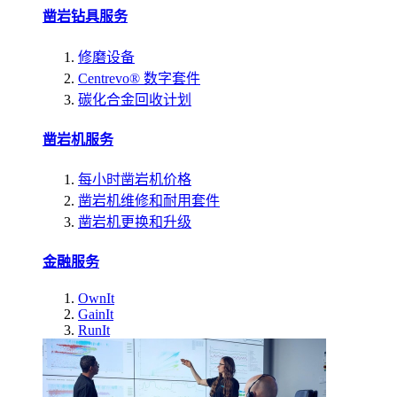
凿岩钻具服务
修磨设备
Centrevo® 数字套件
碳化合金回收计划
凿岩机服务
每小时凿岩机价格
凿岩机维修和耐用套件
凿岩机更换和升级
金融服务
OwnIt
GainIt
RunIt