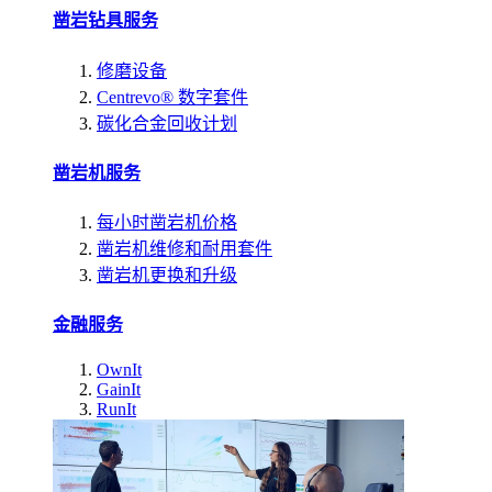
凿岩钻具服务
修磨设备
Centrevo® 数字套件
碳化合金回收计划
凿岩机服务
每小时凿岩机价格
凿岩机维修和耐用套件
凿岩机更换和升级
金融服务
OwnIt
GainIt
RunIt