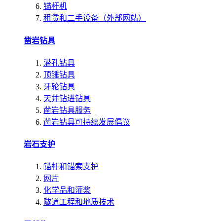
锚杆机
租赁和二手设备（外部网站）
凿岩钻具
潜孔钻具
顶锤钻具
牙轮钻具
天井钻进钻具
凿岩钻具服务
凿岩钻具可持续发展倡议
岩石支护
锚杆和锚索支护
网片
化学品和灌浆
隧道工程和地质技术