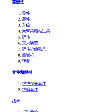
零部件
零件
部件
升级
大臂梁和推进梁
铲斗
灭火装置
铲斗护齿钻具
凿岩机
转台
套件和耗材
维护保养套件
维修套件
技术