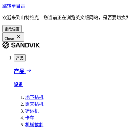
跳转至目录
欢迎来到山特维克！您当前正在浏览英文版网站，是否要切换
更改语言
Close
产品
产品
设备
地下钻机
露天钻机
铲运机
卡车
机械截割