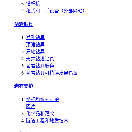
锚杆机
租赁和二手设备（外部网站）
凿岩钻具
潜孔钻具
顶锤钻具
牙轮钻具
天井钻进钻具
凿岩钻具服务
凿岩钻具可持续发展倡议
岩石支护
锚杆和锚索支护
网片
化学品和灌浆
隧道工程和地质技术