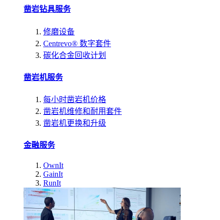
凿岩钻具服务
修磨设备
Centrevo® 数字套件
碳化合金回收计划
凿岩机服务
每小时凿岩机价格
凿岩机维修和耐用套件
凿岩机更换和升级
金融服务
OwnIt
GainIt
RunIt