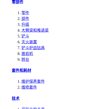
零部件
零件
部件
升级
大臂梁和推进梁
铲斗
灭火装置
铲斗护齿钻具
凿岩机
转台
套件和耗材
维护保养套件
维修套件
技术