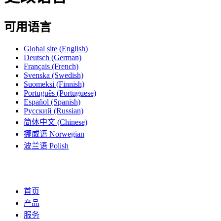
可用语言
Global site
(English)
Deutsch
(German)
Français
(French)
Svenska
(Swedish)
Suomeksi
(Finnish)
Português
(Portuguese)
Español
(Spanish)
Русский
(Russian)
简体中文
(Chinese)
挪威语
Norwegian
波兰语
Polish
首页
产品
服务