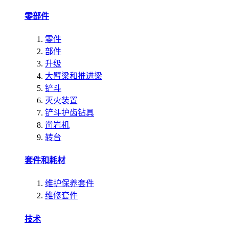
零部件
零件
部件
升级
大臂梁和推进梁
铲斗
灭火装置
铲斗护齿钻具
凿岩机
转台
套件和耗材
维护保养套件
维修套件
技术