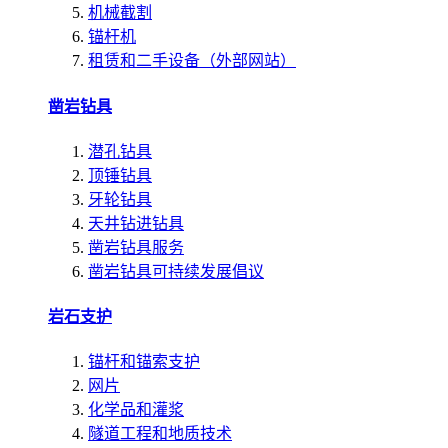
机械截割
锚杆机
租赁和二手设备（外部网站）
凿岩钻具
潜孔钻具
顶锤钻具
牙轮钻具
天井钻进钻具
凿岩钻具服务
凿岩钻具可持续发展倡议
岩石支护
锚杆和锚索支护
网片
化学品和灌浆
隧道工程和地质技术