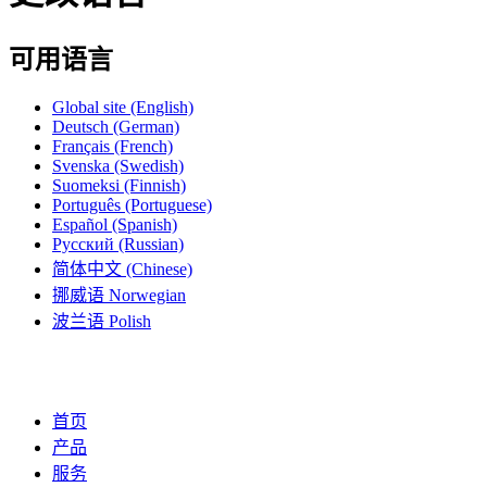
可用语言
Global site
(English)
Deutsch
(German)
Français
(French)
Svenska
(Swedish)
Suomeksi
(Finnish)
Português
(Portuguese)
Español
(Spanish)
Русский
(Russian)
简体中文
(Chinese)
挪威语
Norwegian
波兰语
Polish
首页
产品
服务