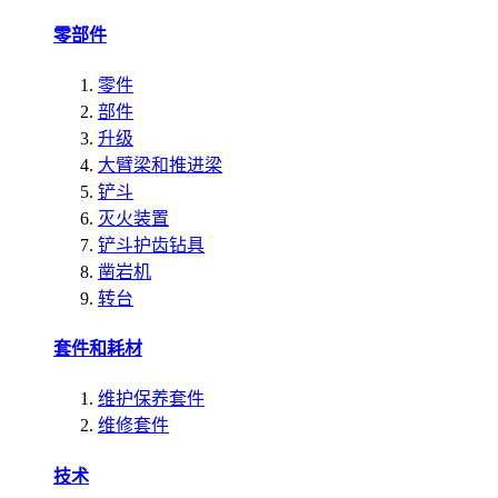
零部件
零件
部件
升级
大臂梁和推进梁
铲斗
灭火装置
铲斗护齿钻具
凿岩机
转台
套件和耗材
维护保养套件
维修套件
技术