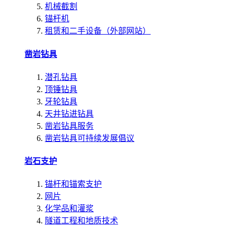
机械截割
锚杆机
租赁和二手设备（外部网站）
凿岩钻具
潜孔钻具
顶锤钻具
牙轮钻具
天井钻进钻具
凿岩钻具服务
凿岩钻具可持续发展倡议
岩石支护
锚杆和锚索支护
网片
化学品和灌浆
隧道工程和地质技术