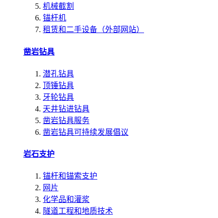
机械截割
锚杆机
租赁和二手设备（外部网站）
凿岩钻具
潜孔钻具
顶锤钻具
牙轮钻具
天井钻进钻具
凿岩钻具服务
凿岩钻具可持续发展倡议
岩石支护
锚杆和锚索支护
网片
化学品和灌浆
隧道工程和地质技术