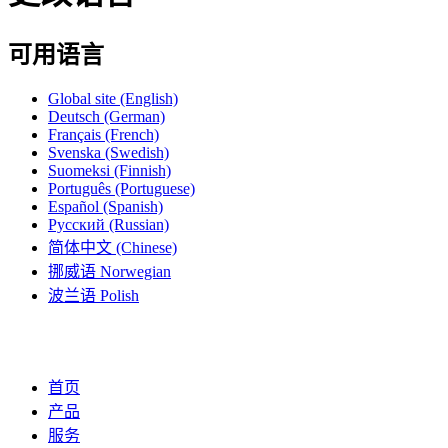
可用语言
Global site
(English)
Deutsch
(German)
Français
(French)
Svenska
(Swedish)
Suomeksi
(Finnish)
Português
(Portuguese)
Español
(Spanish)
Русский
(Russian)
简体中文
(Chinese)
挪威语
Norwegian
波兰语
Polish
首页
产品
服务