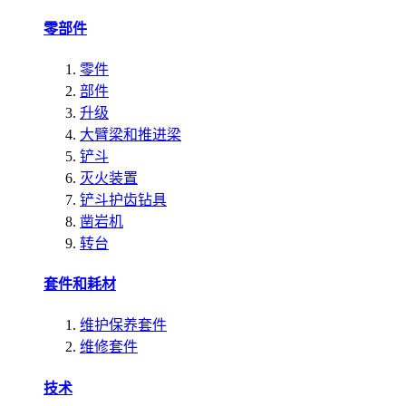
零部件
零件
部件
升级
大臂梁和推进梁
铲斗
灭火装置
铲斗护齿钻具
凿岩机
转台
套件和耗材
维护保养套件
维修套件
技术