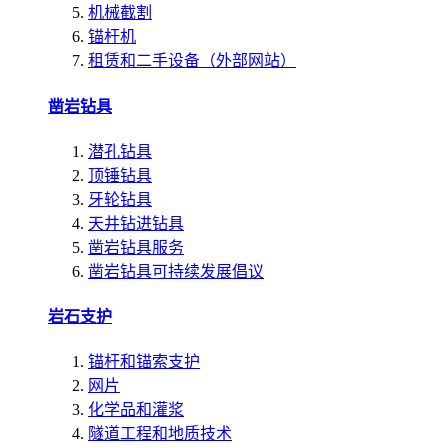
机械截割
锚杆机
租赁和二手设备（外部网站）
凿岩钻具
潜孔钻具
顶锤钻具
牙轮钻具
天井钻进钻具
凿岩钻具服务
凿岩钻具可持续发展倡议
岩石支护
锚杆和锚索支护
网片
化学品和灌浆
隧道工程和地质技术