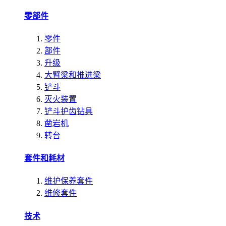
零部件
零件
部件
升级
大臂梁和推进梁
铲斗
灭火装置
铲斗护齿钻具
凿岩机
转台
套件和耗材
维护保养套件
维修套件
技术