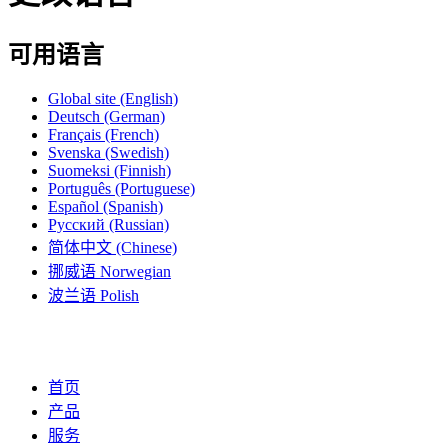
可用语言
Global site
(English)
Deutsch
(German)
Français
(French)
Svenska
(Swedish)
Suomeksi
(Finnish)
Português
(Portuguese)
Español
(Spanish)
Русский
(Russian)
简体中文
(Chinese)
挪威语
Norwegian
波兰语
Polish
首页
产品
服务