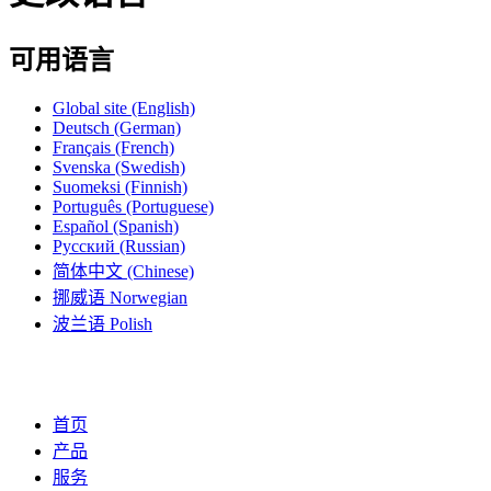
可用语言
Global site
(English)
Deutsch
(German)
Français
(French)
Svenska
(Swedish)
Suomeksi
(Finnish)
Português
(Portuguese)
Español
(Spanish)
Русский
(Russian)
简体中文
(Chinese)
挪威语
Norwegian
波兰语
Polish
首页
产品
服务