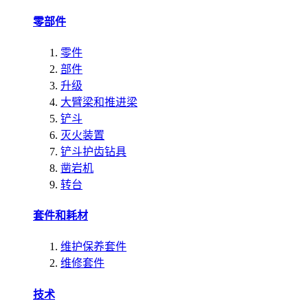
零部件
零件
部件
升级
大臂梁和推进梁
铲斗
灭火装置
铲斗护齿钻具
凿岩机
转台
套件和耗材
维护保养套件
维修套件
技术