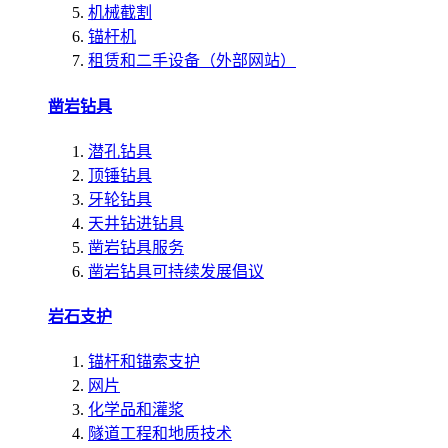
机械截割
锚杆机
租赁和二手设备（外部网站）
凿岩钻具
潜孔钻具
顶锤钻具
牙轮钻具
天井钻进钻具
凿岩钻具服务
凿岩钻具可持续发展倡议
岩石支护
锚杆和锚索支护
网片
化学品和灌浆
隧道工程和地质技术