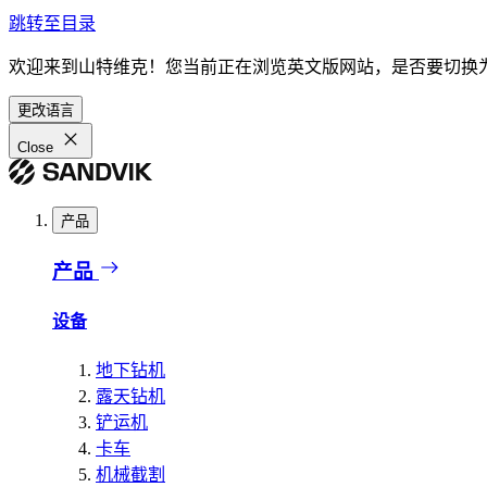
跳转至目录
欢迎来到山特维克！您当前正在浏览英文版网站，是否要切换
更改语言
Close
产品
产品
设备
地下钻机
露天钻机
铲运机
卡车
机械截割