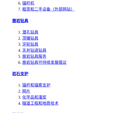
锚杆机
租赁和二手设备（外部网站）
凿岩钻具
潜孔钻具
顶锤钻具
牙轮钻具
天井钻进钻具
凿岩钻具服务
凿岩钻具可持续发展倡议
岩石支护
锚杆和锚索支护
网片
化学品和灌浆
隧道工程和地质技术