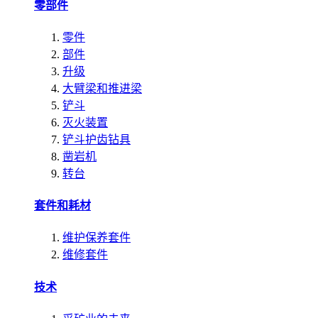
零部件
零件
部件
升级
大臂梁和推进梁
铲斗
灭火装置
铲斗护齿钻具
凿岩机
转台
套件和耗材
维护保养套件
维修套件
技术