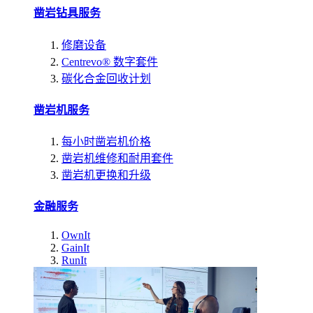
凿岩钻具服务
修磨设备
Centrevo® 数字套件
碳化合金回收计划
凿岩机服务
每小时凿岩机价格
凿岩机维修和耐用套件
凿岩机更换和升级
金融服务
OwnIt
GainIt
RunIt