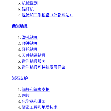
机械截割
锚杆机
租赁和二手设备（外部网站）
凿岩钻具
潜孔钻具
顶锤钻具
牙轮钻具
天井钻进钻具
凿岩钻具服务
凿岩钻具可持续发展倡议
岩石支护
锚杆和锚索支护
网片
化学品和灌浆
隧道工程和地质技术