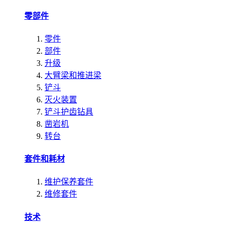
零部件
零件
部件
升级
大臂梁和推进梁
铲斗
灭火装置
铲斗护齿钻具
凿岩机
转台
套件和耗材
维护保养套件
维修套件
技术