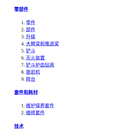
零部件
零件
部件
升级
大臂梁和推进梁
铲斗
灭火装置
铲斗护齿钻具
凿岩机
转台
套件和耗材
维护保养套件
维修套件
技术