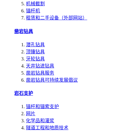
机械截割
锚杆机
租赁和二手设备（外部网站）
凿岩钻具
潜孔钻具
顶锤钻具
牙轮钻具
天井钻进钻具
凿岩钻具服务
凿岩钻具可持续发展倡议
岩石支护
锚杆和锚索支护
网片
化学品和灌浆
隧道工程和地质技术