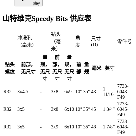
play
山特维克Speedy Bits 供应表
钻头
冲洗孔
角
尺寸
（毫
零件号
(D)
（毫米）
度
米）
量
前
量
钻头
前部，
规，
部，
规，
前
量
毫米
英寸
螺纹
无尺寸
无尺
无尺
无尺
部
规
寸
寸
寸
7733-
1
R32
3x4.5
-
3x8
6x9
10°
35°
43
6043
11/16"
F49
7733-
R32
3x5
-
3x8
6x10
10°
35°
45
1 3/4”
6045-
F49
7733-
R32
3x5
-
3x9
6x10
10°
35°
48
1 7/8”
6048-
F49