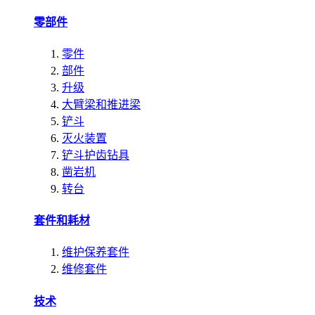
零部件
零件
部件
升级
大臂梁和推进梁
铲斗
灭火装置
铲斗护齿钻具
凿岩机
转台
套件和耗材
维护保养套件
维修套件
技术