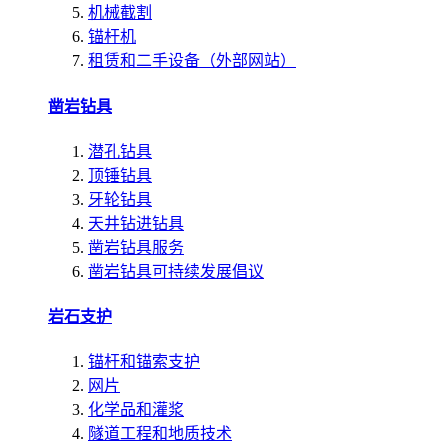
机械截割
锚杆机
租赁和二手设备（外部网站）
凿岩钻具
潜孔钻具
顶锤钻具
牙轮钻具
天井钻进钻具
凿岩钻具服务
凿岩钻具可持续发展倡议
岩石支护
锚杆和锚索支护
网片
化学品和灌浆
隧道工程和地质技术