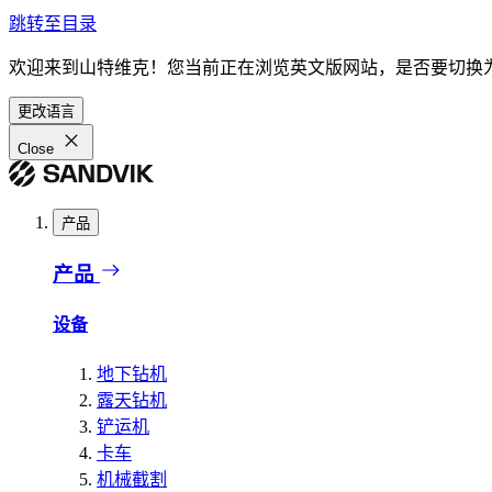
跳转至目录
欢迎来到山特维克！您当前正在浏览英文版网站，是否要切换
更改语言
Close
产品
产品
设备
地下钻机
露天钻机
铲运机
卡车
机械截割