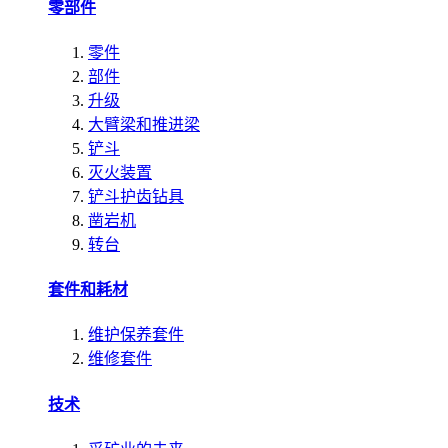
零部件
零件
部件
升级
大臂梁和推进梁
铲斗
灭火装置
铲斗护齿钻具
凿岩机
转台
套件和耗材
维护保养套件
维修套件
技术