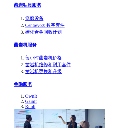
凿岩钻具服务
修磨设备
Centrevo® 数字套件
碳化合金回收计划
凿岩机服务
每小时凿岩机价格
凿岩机维修和耐用套件
凿岩机更换和升级
金融服务
OwnIt
GainIt
RunIt