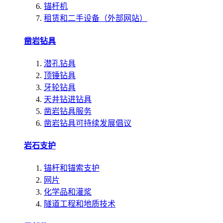
锚杆机
租赁和二手设备（外部网站）
凿岩钻具
潜孔钻具
顶锤钻具
牙轮钻具
天井钻进钻具
凿岩钻具服务
凿岩钻具可持续发展倡议
岩石支护
锚杆和锚索支护
网片
化学品和灌浆
隧道工程和地质技术