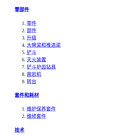
零部件
零件
部件
升级
大臂梁和推进梁
铲斗
灭火装置
铲斗护齿钻具
凿岩机
转台
套件和耗材
维护保养套件
维修套件
技术