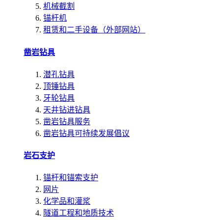
机械截割
锚杆机
租赁和二手设备（外部网站）
凿岩钻具
潜孔钻具
顶锤钻具
牙轮钻具
天井钻进钻具
凿岩钻具服务
凿岩钻具可持续发展倡议
岩石支护
锚杆和锚索支护
网片
化学品和灌浆
隧道工程和地质技术