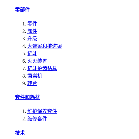
零部件
零件
部件
升级
大臂梁和推进梁
铲斗
灭火装置
铲斗护齿钻具
凿岩机
转台
套件和耗材
维护保养套件
维修套件
技术