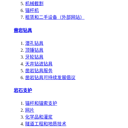
机械截割
锚杆机
租赁和二手设备（外部网站）
凿岩钻具
潜孔钻具
顶锤钻具
牙轮钻具
天井钻进钻具
凿岩钻具服务
凿岩钻具可持续发展倡议
岩石支护
锚杆和锚索支护
网片
化学品和灌浆
隧道工程和地质技术