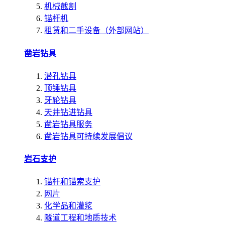
机械截割
锚杆机
租赁和二手设备（外部网站）
凿岩钻具
潜孔钻具
顶锤钻具
牙轮钻具
天井钻进钻具
凿岩钻具服务
凿岩钻具可持续发展倡议
岩石支护
锚杆和锚索支护
网片
化学品和灌浆
隧道工程和地质技术