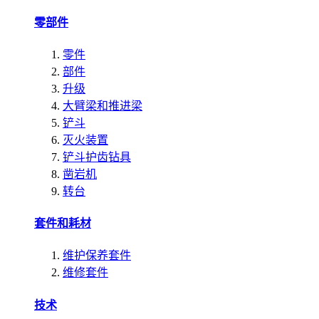
零部件
零件
部件
升级
大臂梁和推进梁
铲斗
灭火装置
铲斗护齿钻具
凿岩机
转台
套件和耗材
维护保养套件
维修套件
技术