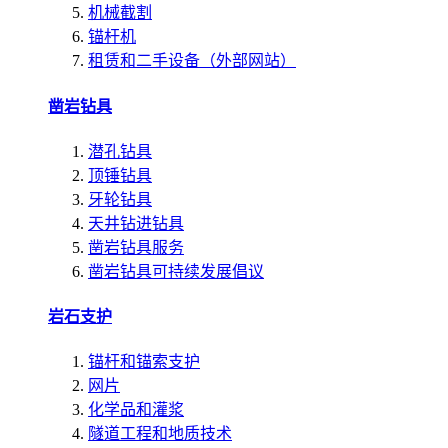
机械截割
锚杆机
租赁和二手设备（外部网站）
凿岩钻具
潜孔钻具
顶锤钻具
牙轮钻具
天井钻进钻具
凿岩钻具服务
凿岩钻具可持续发展倡议
岩石支护
锚杆和锚索支护
网片
化学品和灌浆
隧道工程和地质技术