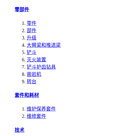
零部件
零件
部件
升级
大臂梁和推进梁
铲斗
灭火装置
铲斗护齿钻具
凿岩机
转台
套件和耗材
维护保养套件
维修套件
技术