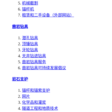
机械截割
锚杆机
租赁和二手设备（外部网站）
凿岩钻具
潜孔钻具
顶锤钻具
牙轮钻具
天井钻进钻具
凿岩钻具服务
凿岩钻具可持续发展倡议
岩石支护
锚杆和锚索支护
网片
化学品和灌浆
隧道工程和地质技术