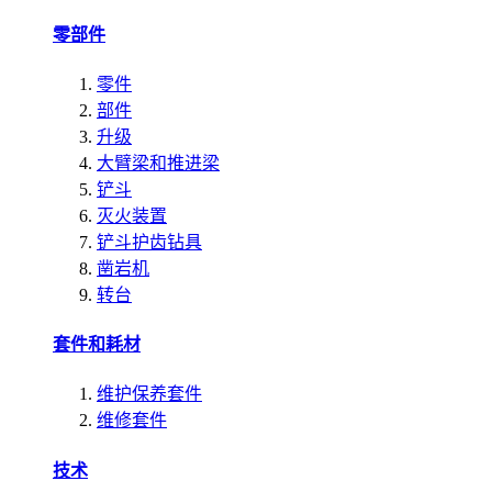
零部件
零件
部件
升级
大臂梁和推进梁
铲斗
灭火装置
铲斗护齿钻具
凿岩机
转台
套件和耗材
维护保养套件
维修套件
技术