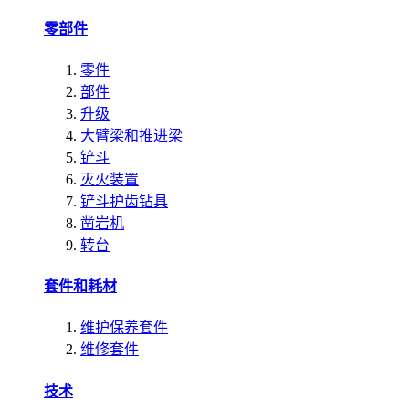
零部件
零件
部件
升级
大臂梁和推进梁
铲斗
灭火装置
铲斗护齿钻具
凿岩机
转台
套件和耗材
维护保养套件
维修套件
技术