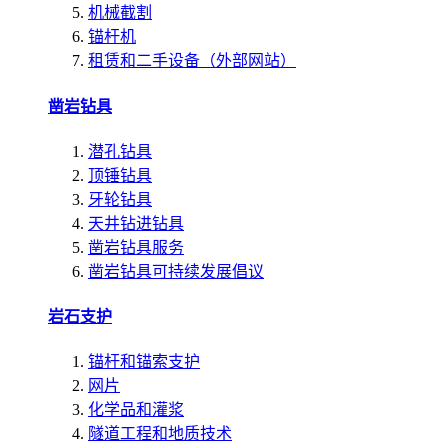
机械截割
锚杆机
租赁和二手设备（外部网站）
凿岩钻具
潜孔钻具
顶锤钻具
牙轮钻具
天井钻进钻具
凿岩钻具服务
凿岩钻具可持续发展倡议
岩石支护
锚杆和锚索支护
网片
化学品和灌浆
隧道工程和地质技术