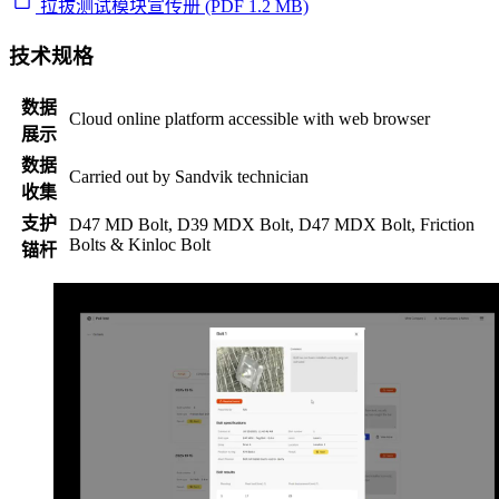
拉拔测试模块宣传册 (PDF 1.2 MB)
技术规格
数据
Cloud online platform accessible with web browser
展示
数据
Carried out by Sandvik technician
收集
支护
D47 MD Bolt, D39 MDX Bolt, D47 MDX Bolt, Friction
Bolts & Kinloc Bolt
锚杆