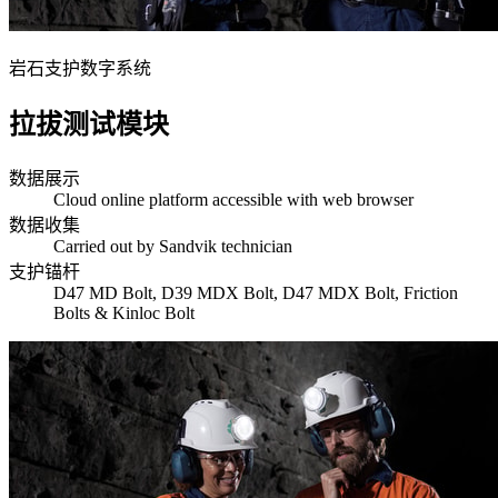
岩石支护数字系统
拉拔测试模块
数据展示
Cloud online platform accessible with web browser
数据收集
Carried out by Sandvik technician
支护锚杆
D47 MD Bolt, D39 MDX Bolt, D47 MDX Bolt, Friction
Bolts & Kinloc Bolt