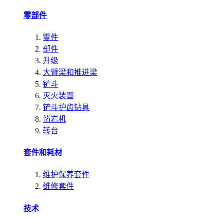
零部件
零件
部件
升级
大臂梁和推进梁
铲斗
灭火装置
铲斗护齿钻具
凿岩机
转台
套件和耗材
维护保养套件
维修套件
技术