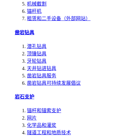
机械截割
锚杆机
租赁和二手设备（外部网站）
凿岩钻具
潜孔钻具
顶锤钻具
牙轮钻具
天井钻进钻具
凿岩钻具服务
凿岩钻具可持续发展倡议
岩石支护
锚杆和锚索支护
网片
化学品和灌浆
隧道工程和地质技术