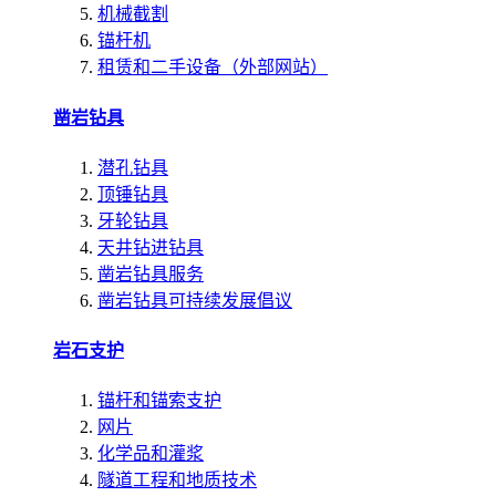
机械截割
锚杆机
租赁和二手设备（外部网站）
凿岩钻具
潜孔钻具
顶锤钻具
牙轮钻具
天井钻进钻具
凿岩钻具服务
凿岩钻具可持续发展倡议
岩石支护
锚杆和锚索支护
网片
化学品和灌浆
隧道工程和地质技术