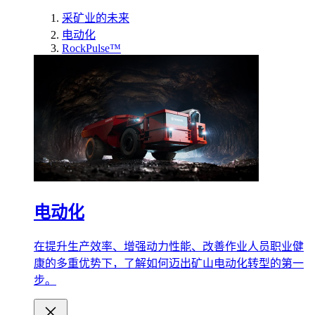
采矿业的未来
电动化
RockPulse™
电动化
在提升生产效率、增强动力性能、改善作业人员职业健
康的多重优势下，了解如何迈出矿山电动化转型的第一
步。