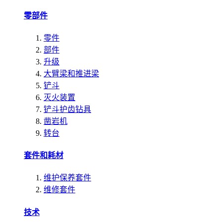
零部件
零件
部件
升级
大臂梁和推进梁
铲斗
灭火装置
铲斗护齿钻具
凿岩机
转台
套件和耗材
维护保养套件
维修套件
技术