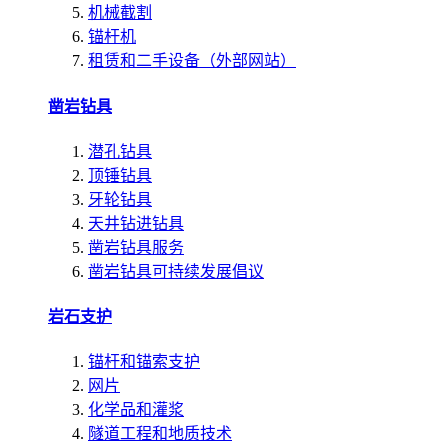
机械截割
锚杆机
租赁和二手设备（外部网站）
凿岩钻具
潜孔钻具
顶锤钻具
牙轮钻具
天井钻进钻具
凿岩钻具服务
凿岩钻具可持续发展倡议
岩石支护
锚杆和锚索支护
网片
化学品和灌浆
隧道工程和地质技术