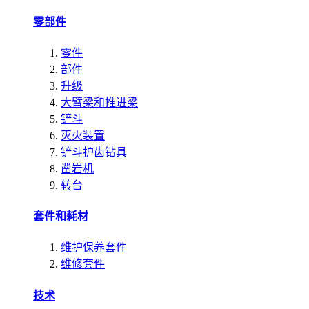
零部件
零件
部件
升级
大臂梁和推进梁
铲斗
灭火装置
铲斗护齿钻具
凿岩机
转台
套件和耗材
维护保养套件
维修套件
技术