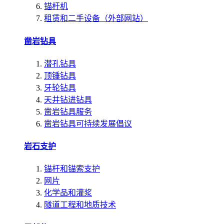
锚杆机
租赁和二手设备（外部网站）
凿岩钻具
潜孔钻具
顶锤钻具
牙轮钻具
天井钻进钻具
凿岩钻具服务
凿岩钻具可持续发展倡议
岩石支护
锚杆和锚索支护
网片
化学品和灌浆
隧道工程和地质技术