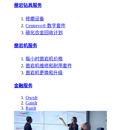
凿岩钻具服务
修磨设备
Centrevo® 数字套件
碳化合金回收计划
凿岩机服务
每小时凿岩机价格
凿岩机维修和耐用套件
凿岩机更换和升级
金融服务
OwnIt
GainIt
RunIt