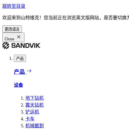
跳转至目录
欢迎来到山特维克！您当前正在浏览英文版网站，是否要切换
更改语言
Close
产品
产品
设备
地下钻机
露天钻机
铲运机
卡车
机械截割