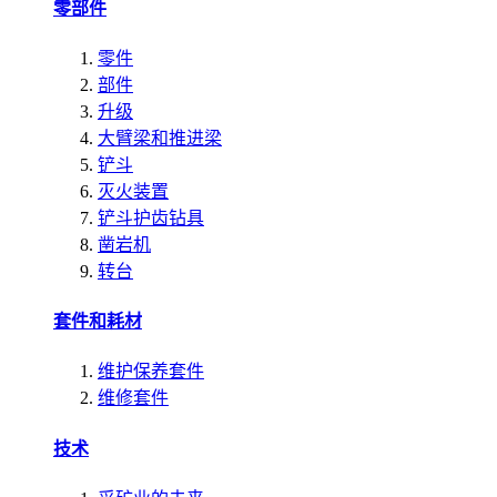
零部件
零件
部件
升级
大臂梁和推进梁
铲斗
灭火装置
铲斗护齿钻具
凿岩机
转台
套件和耗材
维护保养套件
维修套件
技术