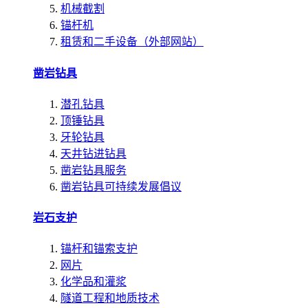
机械截割
锚杆机
租赁和二手设备（外部网站）
凿岩钻具
潜孔钻具
顶锤钻具
牙轮钻具
天井钻进钻具
凿岩钻具服务
凿岩钻具可持续发展倡议
岩石支护
锚杆和锚索支护
网片
化学品和灌浆
隧道工程和地质技术