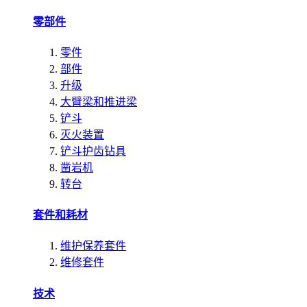
零部件
零件
部件
升级
大臂梁和推进梁
铲斗
灭火装置
铲斗护齿钻具
凿岩机
转台
套件和耗材
维护保养套件
维修套件
技术