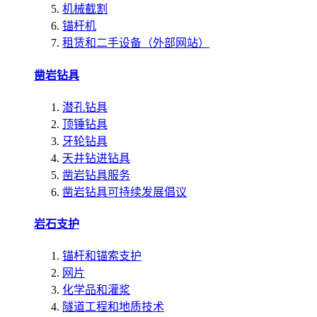
机械截割
锚杆机
租赁和二手设备（外部网站）
凿岩钻具
潜孔钻具
顶锤钻具
牙轮钻具
天井钻进钻具
凿岩钻具服务
凿岩钻具可持续发展倡议
岩石支护
锚杆和锚索支护
网片
化学品和灌浆
隧道工程和地质技术