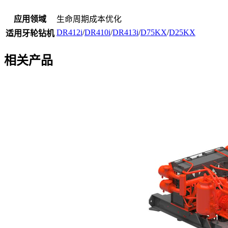
应用领域
生命周期成本优化
DR412i
/
DR410i
/
DR413i
/
D75KX
/
D25KX
适用牙轮钻机
相关产品