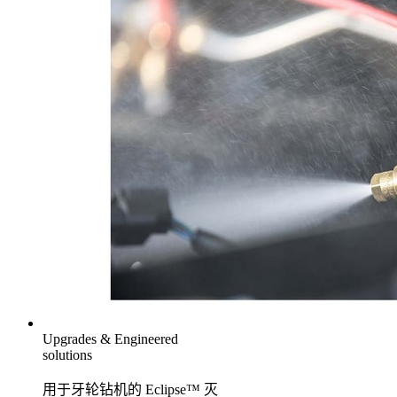
Upgrades & Engineered
solutions
用于牙轮钻机的 Eclipse™ 灭