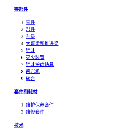
零部件
零件
部件
升级
大臂梁和推进梁
铲斗
灭火装置
铲斗护齿钻具
凿岩机
转台
套件和耗材
维护保养套件
维修套件
技术