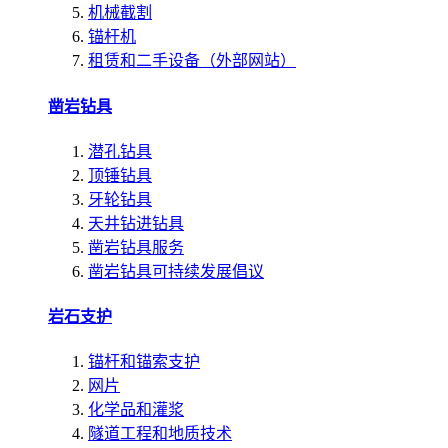
机械截割
锚杆机
租赁和二手设备（外部网站）
凿岩钻具
潜孔钻具
顶锤钻具
牙轮钻具
天井钻进钻具
凿岩钻具服务
凿岩钻具可持续发展倡议
岩石支护
锚杆和锚索支护
网片
化学品和灌浆
隧道工程和地质技术