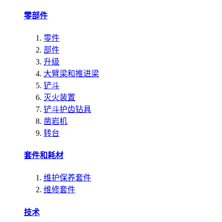
零部件
零件
部件
升级
大臂梁和推进梁
铲斗
灭火装置
铲斗护齿钻具
凿岩机
转台
套件和耗材
维护保养套件
维修套件
技术