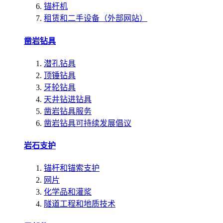
锚杆机
租赁和二手设备（外部网站）
凿岩钻具
潜孔钻具
顶锤钻具
牙轮钻具
天井钻进钻具
凿岩钻具服务
凿岩钻具可持续发展倡议
岩石支护
锚杆和锚索支护
网片
化学品和灌浆
隧道工程和地质技术