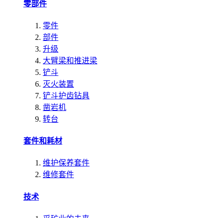
零部件
零件
部件
升级
大臂梁和推进梁
铲斗
灭火装置
铲斗护齿钻具
凿岩机
转台
套件和耗材
维护保养套件
维修套件
技术