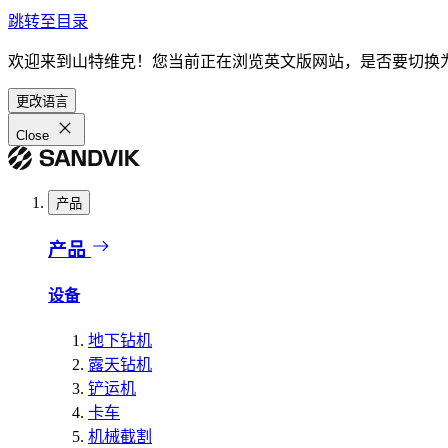
跳转至目录
欢迎来到山特维克！您当前正在浏览英文版网站，是否要切换
更改语言
Close
产品
产品
设备
地下钻机
露天钻机
铲运机
卡车
机械截割