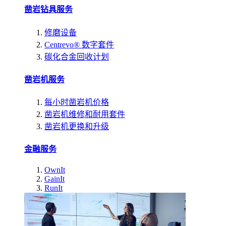
凿岩钻具服务
修磨设备
Centrevo® 数字套件
碳化合金回收计划
凿岩机服务
每小时凿岩机价格
凿岩机维修和耐用套件
凿岩机更换和升级
金融服务
OwnIt
GainIt
RunIt