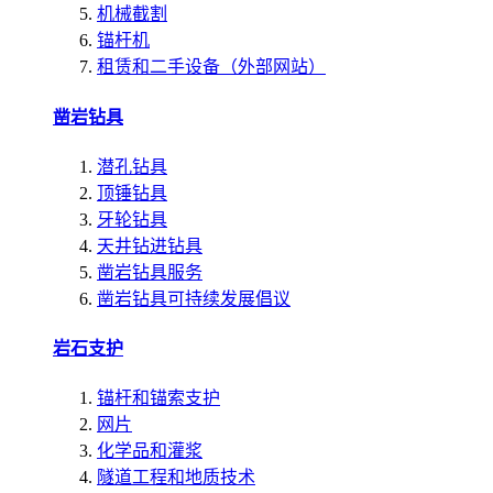
机械截割
锚杆机
租赁和二手设备（外部网站）
凿岩钻具
潜孔钻具
顶锤钻具
牙轮钻具
天井钻进钻具
凿岩钻具服务
凿岩钻具可持续发展倡议
岩石支护
锚杆和锚索支护
网片
化学品和灌浆
隧道工程和地质技术