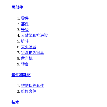
零部件
零件
部件
升级
大臂梁和推进梁
铲斗
灭火装置
铲斗护齿钻具
凿岩机
转台
套件和耗材
维护保养套件
维修套件
技术