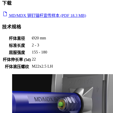
下载
MD/MDX 销钉锚杆宣传样本 (PDF 18.3 MB)
技术规格
Ø20 mm
杆体直径
2 - 3
标准长度
155 - 180
屈服强度
22
杆体伸长率 (5d)
M22x2.5 LH
杆体滚压螺纹