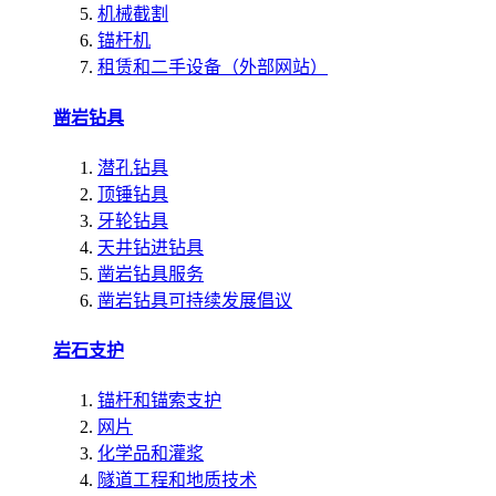
机械截割
锚杆机
租赁和二手设备（外部网站）
凿岩钻具
潜孔钻具
顶锤钻具
牙轮钻具
天井钻进钻具
凿岩钻具服务
凿岩钻具可持续发展倡议
岩石支护
锚杆和锚索支护
网片
化学品和灌浆
隧道工程和地质技术