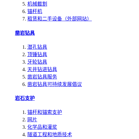
机械截割
锚杆机
租赁和二手设备（外部网站）
凿岩钻具
潜孔钻具
顶锤钻具
牙轮钻具
天井钻进钻具
凿岩钻具服务
凿岩钻具可持续发展倡议
岩石支护
锚杆和锚索支护
网片
化学品和灌浆
隧道工程和地质技术