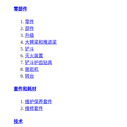
零部件
零件
部件
升级
大臂梁和推进梁
铲斗
灭火装置
铲斗护齿钻具
凿岩机
转台
套件和耗材
维护保养套件
维修套件
技术