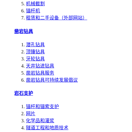
机械截割
锚杆机
租赁和二手设备（外部网站）
凿岩钻具
潜孔钻具
顶锤钻具
牙轮钻具
天井钻进钻具
凿岩钻具服务
凿岩钻具可持续发展倡议
岩石支护
锚杆和锚索支护
网片
化学品和灌浆
隧道工程和地质技术