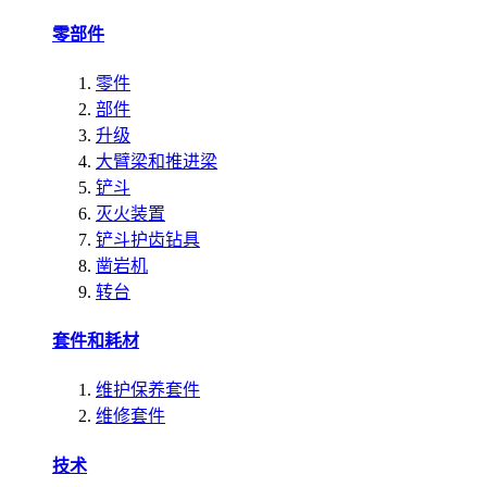
零部件
零件
部件
升级
大臂梁和推进梁
铲斗
灭火装置
铲斗护齿钻具
凿岩机
转台
套件和耗材
维护保养套件
维修套件
技术