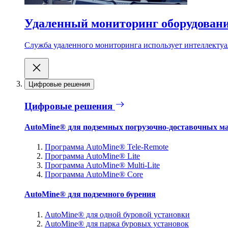
Удаленный мониторинг оборудован
Служба удаленного мониторинга использует интеллектуа
Цифровые решения
Цифровые решения
AutoMine® для подземных погрузочно-доставочных м
Программа AutoMine® Tele-Remote
Программа AutoMine® Lite
Программа AutoMine® Multi-Lite
Программа AutoMine® Core
AutoMine® для подземного бурения
AutoMine® для одной буровой установки
AutoMine® для парка буровых установок