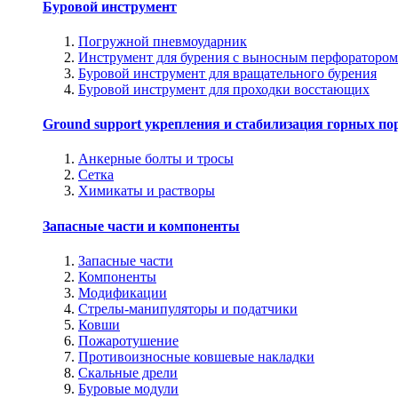
Буровой инструмент
Погружной пневмоударник
Инструмент для бурения с выносным перфоратором
Буровой инструмент для вращательного бурения
Буровой инструмент для проходки восстающих
Ground support укрепления и стабилизация горных по
Анкерные болты и тросы
Сетка
Химикаты и растворы
Запасные части и компоненты
Запасные части
Компоненты
Модификации
Стрелы-манипуляторы и податчики
Ковши
Пожаротушение
Противоизносные ковшевые накладки
Скальные дрели
Буровые модули