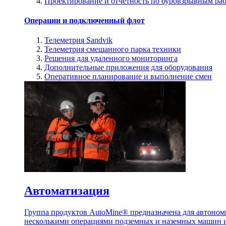
Проектирование и отчетность по буровзрывным ра
Операции и подключенный флот
Телеметрия Sandvik
Телеметрия смешанного парка техники
Решения для удаленного мониторинга
Дополнительные приложения для оборудования
Оперативное планирование и выполнение смен
Автоматизация
Группа продуктов AutoMine® предназначена для автоном
несколькими операциями подземных и наземных машин и 