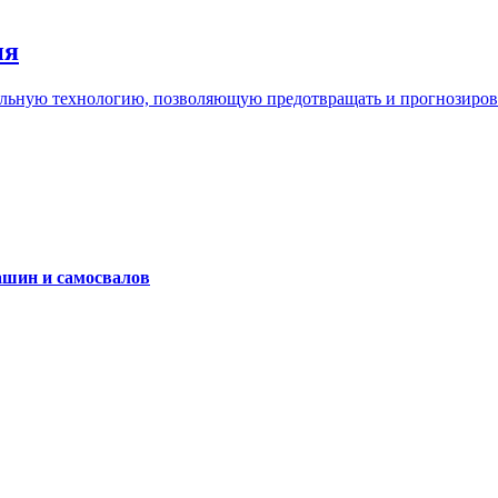
ия
льную технологию, позволяющую предотвращать и прогнозироват
ашин и самосвалов