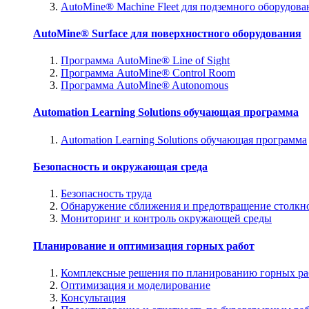
AutoMine® Machine Fleet для подземного оборудова
AutoMine® Surface для поверхностного оборудования
Программа AutoMine® Line of Sight
Программа AutoMine® Control Room
Программа AutoMine® Autonomous
Automation Learning Solutions обучающая программа
Automation Learning Solutions обучающая программа
Безопасность и окружающая среда
Безопасность труда
Обнаружение сближения и предотвращение столкн
Мониторинг и контроль окружающей среды
Планирование и оптимизация горных работ
Комплексные решения по планированию горных ра
Оптимизация и моделирование
Консультация