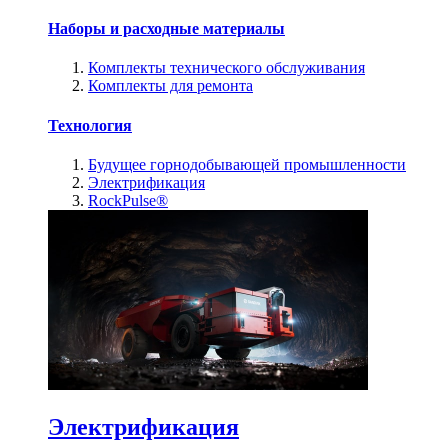
Наборы и расходные материалы
Комплекты технического обслуживания
Комплекты для ремонта
Технология
Будущее горнодобывающей промышленности
Электрификация
RockPulse®
Электрификация