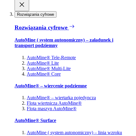
Rozwiązania cyfrowe
Rozwiązania cyfrowe
AutoMine ( system autonomiczny) – załadunek i
transport podziemny
AutoMine® Tele-Remote
AutoMine® Lite
AutoMine® Multi-Lite
AutoMine® Core
AutoMine® – wiercenie podziemne
AutoMine® – wiertarka pojedyncza
Flota wiertnicza AutoMine®
Flota maszyn AutoMine®
AutoMine® Surface
AutoMine ( system autonomiczny) – linia wzroku