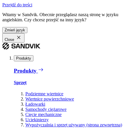
Przejdź do treści
Witamy w Sandvik. Obecnie przeglądasz naszą stronę w języku
angielskim. Czy chcesz przejść na inny język?
Zmień język
Close
Produkty
Produkty
Sprzęt
Podziemne wiertnice
Wiertnice powierzchniowe
Ładowarki
Samochody ciężarowe
Cięcie mechaniczne
Uciekinierzy
Wypożyczalnia i sprzęt używany (strona zewnętrzna)