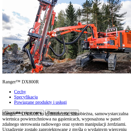
Ranger™ DX800R
Cechy
Specyfikacja
Powiązane produkty i usługi
Skontaktuj się z nami
Poproś o wycenę
Ranger™ DX800R to hydrauliczna, samobieżna, samowystarczalna
wiertnica powierzchniowa na gąsienicach, wyposażona w panel
zdalnego sterowania radiowego oraz system manipulacji żerdziami.
Urządzenie zostało zaprojektowane z myślą o wydajnym wierceniu