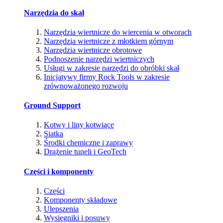
Narzędzia do skał
Narzędzia wiertnicze do wiercenia w otworach
Narzędzia wiertnicze z młotkiem górnym
Narzędzia wiertnicze obrotowe
Podnoszenie narzędzi wiertniczych
Usługi w zakresie narzędzi do obróbki skał
Inicjatywy firmy Rock Tools w zakresie
zrównoważonego rozwoju
Ground Support
Kotwy i liny kotwiące
Siatka
Środki chemiczne i zaprawy
Drążenie tuneli i GeoTech
Części i komponenty
Części
Komponenty składowe
Ulepszenia
Wysięgniki i posuwy