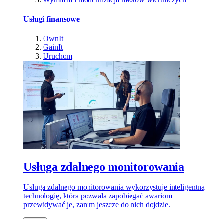
Usługi finansowe
OwnIt
GainIt
Uruchom
Usługa zdalnego monitorowania
Usługa zdalnego monitorowania wykorzystuje inteligentną
technologię, która pozwala zapobiegać awariom i
przewidywać je, zanim jeszcze do nich dojdzie.