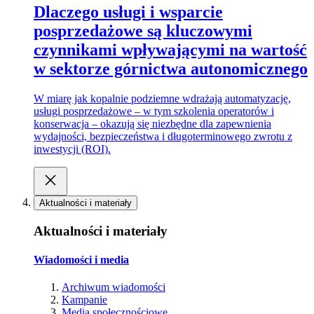
Dlaczego usługi i wsparcie
posprzedażowe są kluczowymi
czynnikami wpływającymi na wartość
w sektorze górnictwa autonomicznego
W miarę jak kopalnie podziemne wdrażają automatyzację,
usługi posprzedażowe – w tym szkolenia operatorów i
konserwacja – okazują się niezbędne dla zapewnienia
wydajności, bezpieczeństwa i długoterminowego zwrotu z
inwestycji (ROI).
Aktualności i materiały
Aktualności i materiały
Wiadomości i media
Archiwum wiadomości
Kampanie
Media społecznościowe