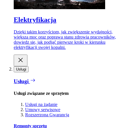
Elektryfikacja
Dzięki takim korzyściom, jak zwiększenie wydajności,
większa moc oraz poprawa stanu zdrowia pracowników,
dowiedz się, jak podjąć pierwsze kroki w kierunku
elektryfikacji swojej kopalni.
Usługi
Usługi
Usługi związane ze sprzętem
Usługi na żądanie
Umowy serwisowe
Rozszerzona Gwarancja
Remonty sprzętu