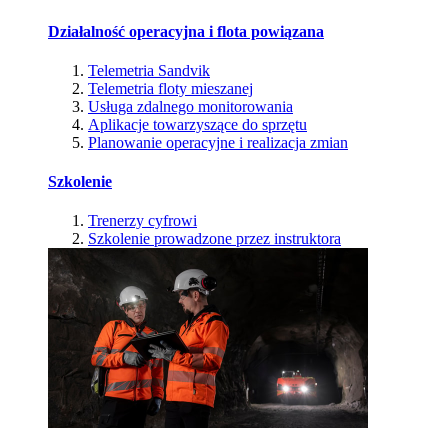
Działalność operacyjna i flota powiązana
Telemetria Sandvik
Telemetria floty mieszanej
Usługa zdalnego monitorowania
Aplikacje towarzyszące do sprzętu
Planowanie operacyjne i realizacja zmian
Szkolenie
Trenerzy cyfrowi
Szkolenie prowadzone przez instruktora