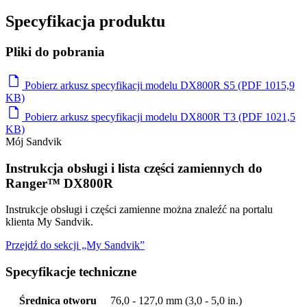
Specyfikacja produktu
Pliki do pobrania
Pobierz arkusz specyfikacji modelu DX800R S5 (PDF 1015,9
KB)
Pobierz arkusz specyfikacji modelu DX800R T3 (PDF 1021,5
KB)
Mój Sandvik
Instrukcja obsługi i lista części zamiennych do
Ranger™ DX800R
Instrukcje obsługi i części zamienne można znaleźć na portalu
klienta My Sandvik.
Przejdź do sekcji „My Sandvik”
Specyfikacje techniczne
Średnica otworu
76,0 - 127,0 mm (3,0 - 5,0 in.)