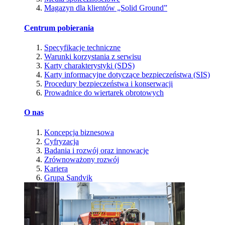
Magazyn dla klientów „Solid Ground”
Centrum pobierania
Specyfikacje techniczne
Warunki korzystania z serwisu
Karty charakterystyki (SDS)
Karty informacyjne dotyczące bezpieczeństwa (SIS)
Procedury bezpieczeństwa i konserwacji
Prowadnice do wiertarek obrotowych
O nas
Koncepcja biznesowa
Cyfryzacja
Badania i rozwój oraz innowacje
Zrównoważony rozwój
Kariera
Grupa Sandvik