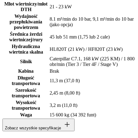
Młot wiertniczy/młot
21 - 23 kW
DTH
Wydajność
8.1 m³/min do 10 bar, 9,1 m³/min do 10 bar
przepłukiwania
(jako opcja)
powietrzem
Średnica żerdzi
45 lub 51 mm (1,75 lub 2 cale)
wiertniczej/rury
Hydrauliczna
HL820T (21 kW) / HF820T (23 kW)
wiertnica skalna
Caterpillar C7.1, 168 kW (225 KM) / 1 800
Silnik
obr/min (Tier 3 / Tier 4F / Stage V)
Kabina
Brak
Długość
11,3 m (37,0 ft)
transportowa
Szerokość
2,45 m (8,00 ft)
transportowa
Wysokość
3,2 m (11,0 ft)
transportowa
Waga
15 600 kg (34 392 funt)
Zobacz wszystkie specyfikacje