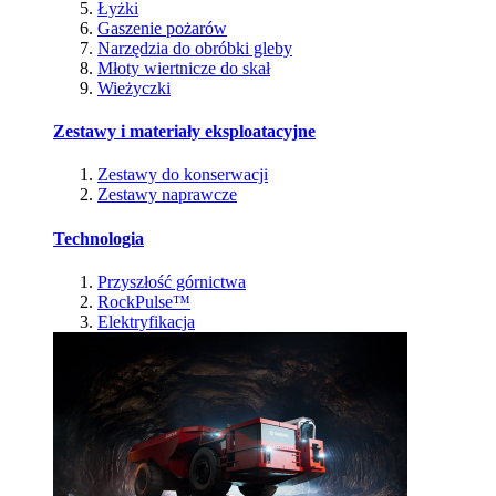
Łyżki
Gaszenie pożarów
Narzędzia do obróbki gleby
Młoty wiertnicze do skał
Wieżyczki
Zestawy i materiały eksploatacyjne
Zestawy do konserwacji
Zestawy naprawcze
Technologia
Przyszłość górnictwa
RockPulse™
Elektryfikacja