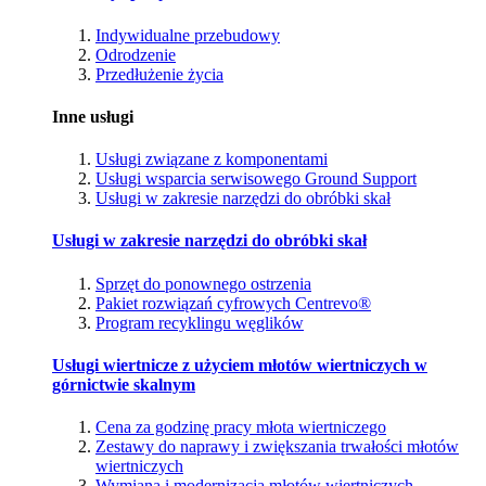
Indywidualne przebudowy
Odrodzenie
Przedłużenie życia
Inne usługi
Usługi związane z komponentami
Usługi wsparcia serwisowego Ground Support
Usługi w zakresie narzędzi do obróbki skał
Usługi w zakresie narzędzi do obróbki skał
Sprzęt do ponownego ostrzenia
Pakiet rozwiązań cyfrowych Centrevo®
Program recyklingu węglików
Usługi wiertnicze z użyciem młotów wiertniczych w
górnictwie skalnym
Cena za godzinę pracy młota wiertniczego
Zestawy do naprawy i zwiększania trwałości młotów
wiertniczych
Wymiana i modernizacja młotów wiertniczych