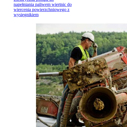
napełniania paliwem wiertnic do
wiercenia powierzchniowego z
wysięgnikiem