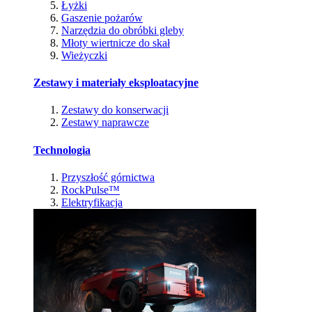
Łyżki
Gaszenie pożarów
Narzędzia do obróbki gleby
Młoty wiertnicze do skał
Wieżyczki
Zestawy i materiały eksploatacyjne
Zestawy do konserwacji
Zestawy naprawcze
Technologia
Przyszłość górnictwa
RockPulse™
Elektryfikacja