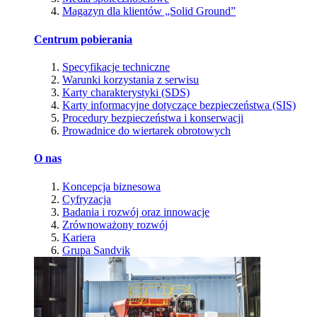
Magazyn dla klientów „Solid Ground”
Centrum pobierania
Specyfikacje techniczne
Warunki korzystania z serwisu
Karty charakterystyki (SDS)
Karty informacyjne dotyczące bezpieczeństwa (SIS)
Procedury bezpieczeństwa i konserwacji
Prowadnice do wiertarek obrotowych
O nas
Koncepcja biznesowa
Cyfryzacja
Badania i rozwój oraz innowacje
Zrównoważony rozwój
Kariera
Grupa Sandvik