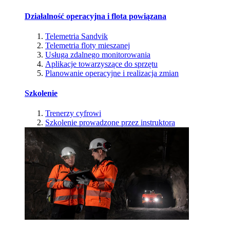
Działalność operacyjna i flota powiązana
Telemetria Sandvik
Telemetria floty mieszanej
Usługa zdalnego monitorowania
Aplikacje towarzyszące do sprzętu
Planowanie operacyjne i realizacja zmian
Szkolenie
Trenerzy cyfrowi
Szkolenie prowadzone przez instruktora