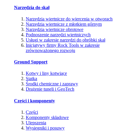
Narzędzia do skał
Narzędzia wiertnicze do wiercenia w otworach
Narzędzia wiertnicze z młotkiem górnym
Narzędzia wiertnicze obrotowe
Podnoszenie narzędzi wiertniczych
Usługi w zakresie narzędzi do obróbki skał
Inicjatywy firmy Rock Tools w zakresie
zrównoważonego rozwoju
Ground Support
Kotwy i liny kotwiące
Siatka
Środki chemiczne i zaprawy
Drążenie tuneli i GeoTech
Części i komponenty
Części
Komponenty składowe
Ulepszenia
Wysięgniki i posuwy