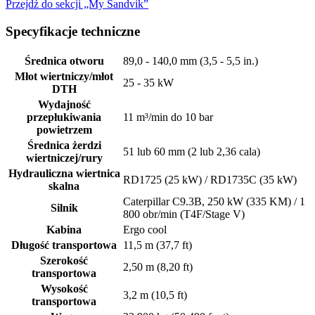
Przejdź do sekcji „My Sandvik”
Specyfikacje techniczne
Średnica otworu
89,0 - 140,0 mm (3,5 - 5,5 in.)
Młot wiertniczy/młot
25 - 35 kW
DTH
Wydajność
przepłukiwania
11 m³/min do 10 bar
powietrzem
Średnica żerdzi
51 lub 60 mm (2 lub 2,36 cala)
wiertniczej/rury
Hydrauliczna wiertnica
RD1725 (25 kW) / RD1735C (35 kW)
skalna
Caterpillar C9.3B, 250 kW (335 KM) / 1
Silnik
800 obr/min (T4F/Stage V)
Kabina
Ergo cool
Długość transportowa
11,5 m (37,7 ft)
Szerokość
2,50 m (8,20 ft)
transportowa
Wysokość
3,2 m (10,5 ft)
transportowa