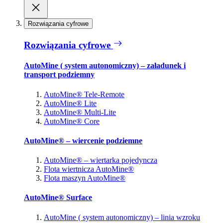
Rozwiązania cyfrowe
Rozwiązania cyfrowe
AutoMine ( system autonomiczny) – załadunek i
transport podziemny
AutoMine® Tele-Remote
AutoMine® Lite
AutoMine® Multi-Lite
AutoMine® Core
AutoMine® – wiercenie podziemne
AutoMine® – wiertarka pojedyncza
Flota wiertnicza AutoMine®
Flota maszyn AutoMine®
AutoMine® Surface
AutoMine ( system autonomiczny) – linia wzroku