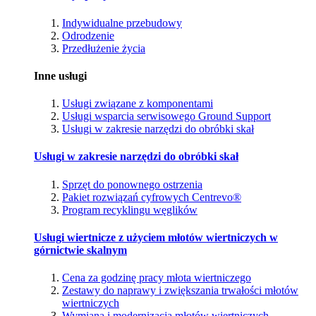
Indywidualne przebudowy
Odrodzenie
Przedłużenie życia
Inne usługi
Usługi związane z komponentami
Usługi wsparcia serwisowego Ground Support
Usługi w zakresie narzędzi do obróbki skał
Usługi w zakresie narzędzi do obróbki skał
Sprzęt do ponownego ostrzenia
Pakiet rozwiązań cyfrowych Centrevo®
Program recyklingu węglików
Usługi wiertnicze z użyciem młotów wiertniczych w
górnictwie skalnym
Cena za godzinę pracy młota wiertniczego
Zestawy do naprawy i zwiększania trwałości młotów
wiertniczych
Wymiana i modernizacja młotów wiertniczych