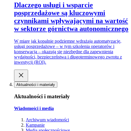
Dlaczego usługi i wsparcie
posprzedażowe są kluczowymi
czynnikami wpływającymi na wartość
w sektorze górnictwa autonomicznego
W miarę jak kopalnie podziemne wdrażają automatyzację,
usługi posprzedażowe – w tym szkolenia operatorów i
konserwacja – okazują się niezbędne dla zapewnienia
wydajności, bezpieczeństwa i długoterminowego zwrotu z
inwestycji (ROI).
Aktualności i materiały
Aktualności i materiały
Wiadomości i media
Archiwum wiadomości
Kampanie
Media społecznościowe