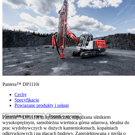
Pantera™ DP1110i
Cechy
Specyfikacja
Powiązane produkty i usługi
Skontaktuj się z nami
Poproś o wycenę
Pantera™ DP1110i to hydrauliczna, napędzana silnikiem
wysokoprężnym, samobieżna wiertnica górna udarowa, idealna do
prac wydobywczych w dużych kamieniołomach, kopalniach
odkrywkowych i na placach budowy. Zaprojektowana z myślą o