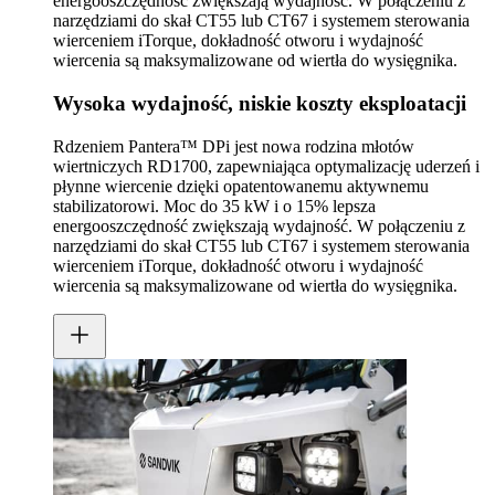
energooszczędność zwiększają wydajność. W połączeniu z
narzędziami do skał CT55 lub CT67 i systemem sterowania
wierceniem iTorque, dokładność otworu i wydajność
wiercenia są maksymalizowane od wiertła do wysięgnika.
Wysoka wydajność, niskie koszty eksploatacji
Rdzeniem Pantera™ DPi jest nowa rodzina młotów
wiertniczych RD1700, zapewniająca optymalizację uderzeń i
płynne wiercenie dzięki opatentowanemu aktywnemu
stabilizatorowi. Moc do 35 kW i o 15% lepsza
energooszczędność zwiększają wydajność. W połączeniu z
narzędziami do skał CT55 lub CT67 i systemem sterowania
wierceniem iTorque, dokładność otworu i wydajność
wiercenia są maksymalizowane od wiertła do wysięgnika.