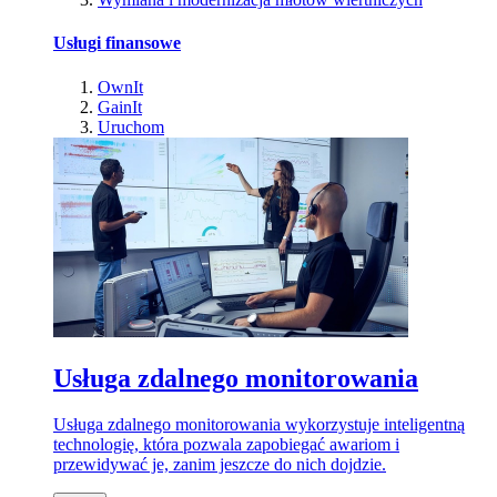
Usługi finansowe
OwnIt
GainIt
Uruchom
Usługa zdalnego monitorowania
Usługa zdalnego monitorowania wykorzystuje inteligentną
technologię, która pozwala zapobiegać awariom i
przewidywać je, zanim jeszcze do nich dojdzie.