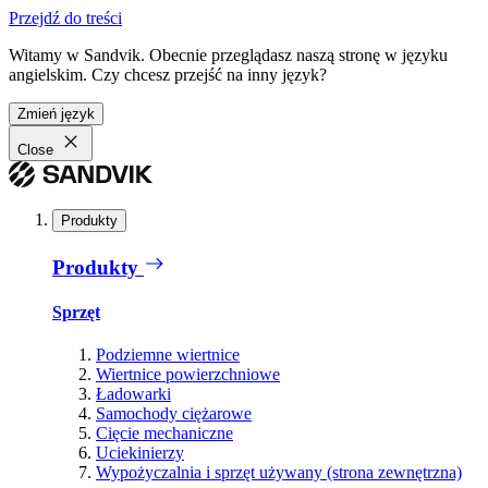
Przejdź do treści
Witamy w Sandvik. Obecnie przeglądasz naszą stronę w języku
angielskim. Czy chcesz przejść na inny język?
Zmień język
Close
Produkty
Produkty
Sprzęt
Podziemne wiertnice
Wiertnice powierzchniowe
Ładowarki
Samochody ciężarowe
Cięcie mechaniczne
Uciekinierzy
Wypożyczalnia i sprzęt używany (strona zewnętrzna)