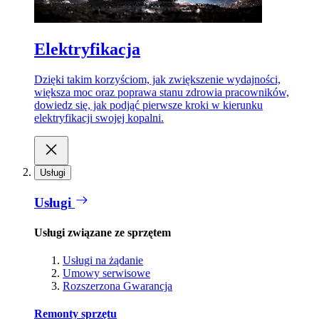
Elektryfikacja
Dzięki takim korzyściom, jak zwiększenie wydajności,
większa moc oraz poprawa stanu zdrowia pracowników,
dowiedz się, jak podjąć pierwsze kroki w kierunku
elektryfikacji swojej kopalni.
Usługi
Usługi
Usługi związane ze sprzętem
Usługi na żądanie
Umowy serwisowe
Rozszerzona Gwarancja
Remonty sprzętu