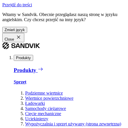
Przejdź do treści
Witamy w Sandvik. Obecnie przeglądasz naszą stronę w języku
angielskim. Czy chcesz przejść na inny język?
Zmień język
Close
Produkty
Produkty
Sprzęt
Podziemne wiertnice
Wiertnice powierzchniowe
Ładowarki
Samochody ciężarowe
Cięcie mechaniczne
Uciekinierzy
Wypożyczalnia i sprzęt używany (strona zewnętrzna)