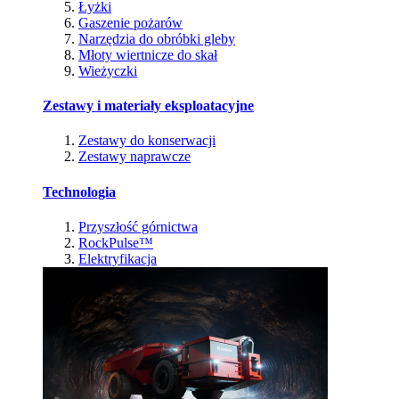
Łyżki
Gaszenie pożarów
Narzędzia do obróbki gleby
Młoty wiertnicze do skał
Wieżyczki
Zestawy i materiały eksploatacyjne
Zestawy do konserwacji
Zestawy naprawcze
Technologia
Przyszłość górnictwa
RockPulse™
Elektryfikacja