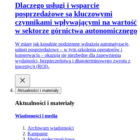
Dlaczego usługi i wsparcie
posprzedażowe są kluczowymi
czynnikami wpływającymi na wartość
w sektorze górnictwa autonomicznego
W miarę jak kopalnie podziemne wdrażają automatyzację,
usługi posprzedażowe – w tym szkolenia operatorów i
konserwacja – okazują się niezbędne dla zapewnienia
wydajności, bezpieczeństwa i długoterminowego zwrotu z
inwestycji (ROI).
Aktualności i materiały
Aktualności i materiały
Wiadomości i media
Archiwum wiadomości
Kampanie
Media społecznościowe