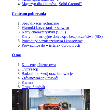
Magazyn dla klientów „Solid Ground”
Centrum pobierania
Specyfikacje techniczne
Warunki korzystania z serwisu
Karty charakterystyki (SDS)
Karty informacyjne dotyczące bezpieczeństwa (SIS)
Procedury bezpieczeństwa i konserwacji
Prowadnice do wiertarek obrotowych
O nas
Koncepcja biznesowa
Cyfryzacja
Badania i rozwój oraz innowacje
Zrównoważony rozwój
Kariera
Grupa Sandvik