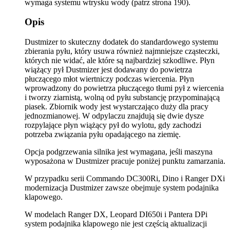
wymaga systemu wtrysku wody (patrz strona 190).
Opis
Dustmizer to skuteczny dodatek do standardowego systemu
zbierania pyłu, który usuwa również najmniejsze cząsteczki,
których nie widać, ale które są najbardziej szkodliwe. Płyn
wiążący pył Dustmizer jest dodawany do powietrza
płuczącego młot wiertniczy podczas wiercenia. Płyn
wprowadzony do powietrza płuczącego tłumi pył z wiercenia
i tworzy ziarnistą, wolną od pyłu substancję przypominającą
piasek. Zbiornik wody jest wystarczająco duży dla pracy
jednozmianowej. W odpylaczu znajdują się dwie dysze
rozpylające płyn wiążący pył do wylotu, gdy zachodzi
potrzeba związania pyłu opadającego na ziemię.
Opcja podgrzewania silnika jest wymagana, jeśli maszyna
wyposażona w Dustmizer pracuje poniżej punktu zamarzania.
W przypadku serii Commando DC300Ri, Dino i Ranger DXi
modernizacja Dustmizer zawsze obejmuje system podajnika
klapowego.
W modelach Ranger DX, Leopard DI650i i Pantera DPi
system podajnika klapowego nie jest częścią aktualizacji