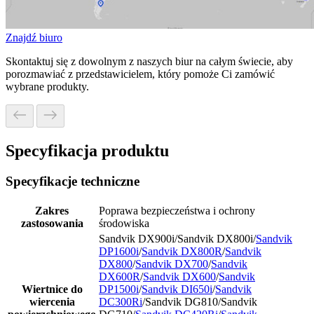
Znajdź biuro
Skontaktuj się z dowolnym z naszych biur na całym świecie, aby
porozmawiać z przedstawicielem, który pomoże Ci zamówić
wybrane produkty.
Specyfikacja produktu
Specyfikacje techniczne
Zakres
Poprawa bezpieczeństwa i ochrony
zastosowania
środowiska
Sandvik DX900i/Sandvik DX800i/
Sandvik
DP1600i
/
Sandvik DX800R
/
Sandvik
DX800
/
Sandvik DX700
/
Sandvik
DX600R
/
Sandvik DX600
/
Sandvik
Wiertnice do
DP1500i
/
Sandvik DI650i
/
Sandvik
wiercenia
DC300Ri
/Sandvik DG810/Sandvik