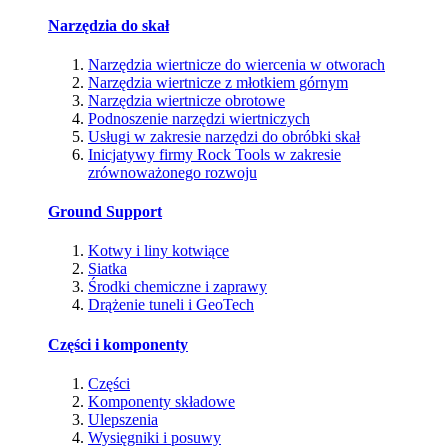
Narzędzia do skał
Narzędzia wiertnicze do wiercenia w otworach
Narzędzia wiertnicze z młotkiem górnym
Narzędzia wiertnicze obrotowe
Podnoszenie narzędzi wiertniczych
Usługi w zakresie narzędzi do obróbki skał
Inicjatywy firmy Rock Tools w zakresie
zrównoważonego rozwoju
Ground Support
Kotwy i liny kotwiące
Siatka
Środki chemiczne i zaprawy
Drążenie tuneli i GeoTech
Części i komponenty
Części
Komponenty składowe
Ulepszenia
Wysięgniki i posuwy