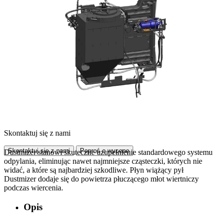
Skontaktuj się z nami
Skontaktuj się z nami
Poproś o wycenę
Dustmizer stanowi skuteczne uzupełnienie standardowego systemu
odpylania, eliminując nawet najmniejsze cząsteczki, których nie
widać, a które są najbardziej szkodliwe. Płyn wiążący pył
Dustmizer dodaje się do powietrza płuczącego młot wiertniczy
podczas wiercenia.
Opis