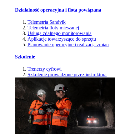
Działalność operacyjna i flota powiązana
Telemetria Sandvik
Telemetria floty mieszanej
Usługa zdalnego monitorowania
Aplikacje towarzyszące do sprzętu
Planowanie operacyjne i realizacja zmian
Szkolenie
Trenerzy cyfrowi
Szkolenie prowadzone przez instruktora