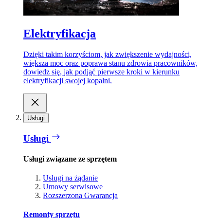
Elektryfikacja
Dzięki takim korzyściom, jak zwiększenie wydajności,
większa moc oraz poprawa stanu zdrowia pracowników,
dowiedz się, jak podjąć pierwsze kroki w kierunku
elektryfikacji swojej kopalni.
Usługi
Usługi
Usługi związane ze sprzętem
Usługi na żądanie
Umowy serwisowe
Rozszerzona Gwarancja
Remonty sprzętu