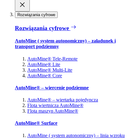
Rozwiązania cyfrowe
Rozwiązania cyfrowe
AutoMine ( system autonomiczny) – załadunek i
transport podziemny
AutoMine® Tele-Remote
AutoMine® Lite
AutoMine® Multi-Lite
AutoMine® Core
AutoMine® – wiercenie podziemne
AutoMine® – wiertarka pojedyncza
Flota wiertnicza AutoMine®
Flota maszyn AutoMine®
AutoMine® Surface
AutoMine ( system autonomiczny) – linia wzroku