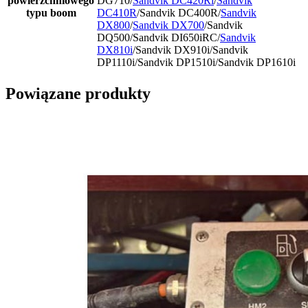
powierzchniowego
DG710/
Sandvik DC420Ri
/
Sandvik
typu boom
DC410R
/Sandvik DC400R/
Sandvik
DX800
/
Sandvik DX700
/Sandvik
DQ500/Sandvik DI650iRC/
Sandvik
DX810i
/Sandvik DX910i/Sandvik
DP1110i/Sandvik DP1510i/Sandvik DP1610i
Powiązane produkty