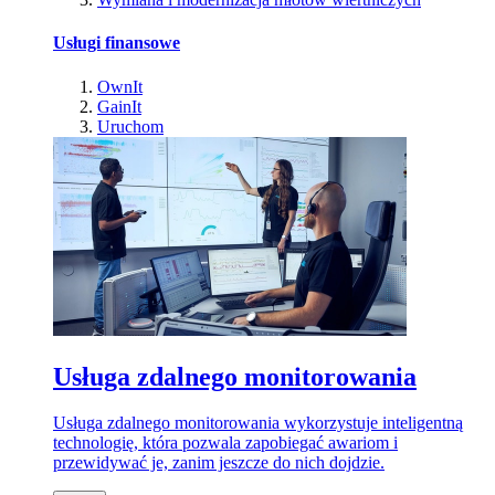
Usługi finansowe
OwnIt
GainIt
Uruchom
Usługa zdalnego monitorowania
Usługa zdalnego monitorowania wykorzystuje inteligentną
technologię, która pozwala zapobiegać awariom i
przewidywać je, zanim jeszcze do nich dojdzie.