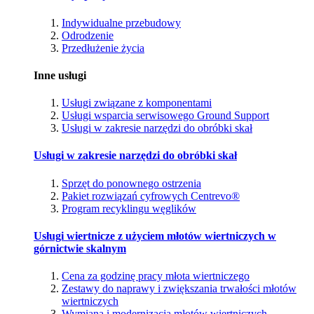
Indywidualne przebudowy
Odrodzenie
Przedłużenie życia
Inne usługi
Usługi związane z komponentami
Usługi wsparcia serwisowego Ground Support
Usługi w zakresie narzędzi do obróbki skał
Usługi w zakresie narzędzi do obróbki skał
Sprzęt do ponownego ostrzenia
Pakiet rozwiązań cyfrowych Centrevo®
Program recyklingu węglików
Usługi wiertnicze z użyciem młotów wiertniczych w
górnictwie skalnym
Cena za godzinę pracy młota wiertniczego
Zestawy do naprawy i zwiększania trwałości młotów
wiertniczych
Wymiana i modernizacja młotów wiertniczych