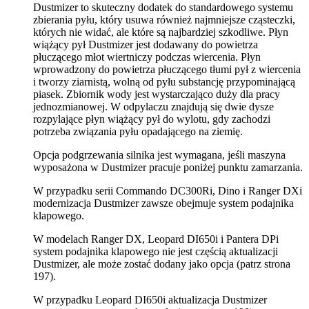
Dustmizer to skuteczny dodatek do standardowego systemu
zbierania pyłu, który usuwa również najmniejsze cząsteczki,
których nie widać, ale które są najbardziej szkodliwe. Płyn
wiążący pył Dustmizer jest dodawany do powietrza
płuczącego młot wiertniczy podczas wiercenia. Płyn
wprowadzony do powietrza płuczącego tłumi pył z wiercenia
i tworzy ziarnistą, wolną od pyłu substancję przypominającą
piasek. Zbiornik wody jest wystarczająco duży dla pracy
jednozmianowej. W odpylaczu znajdują się dwie dysze
rozpylające płyn wiążący pył do wylotu, gdy zachodzi
potrzeba związania pyłu opadającego na ziemię.
Opcja podgrzewania silnika jest wymagana, jeśli maszyna
wyposażona w Dustmizer pracuje poniżej punktu zamarzania.
W przypadku serii Commando DC300Ri, Dino i Ranger DXi
modernizacja Dustmizer zawsze obejmuje system podajnika
klapowego.
W modelach Ranger DX, Leopard DI650i i Pantera DPi
system podajnika klapowego nie jest częścią aktualizacji
Dustmizer, ale może zostać dodany jako opcja (patrz strona
197).
W przypadku Leopard DI650i aktualizacja Dustmizer