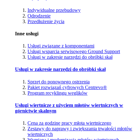
Indywidualne przebudowy
Odrodzenie
Przedłużenie życia
Inne usługi
Usługi związane z komponentami
Usługi wsparcia serwisowego Ground Support
Usługi w zakresie narzędzi do obróbki skał
Usługi w zakresie narzędzi do obróbki skał
Sprzęt do ponownego ostrzenia
Pakiet rozwiązań cyfrowych Centrevo®
Program recyklingu węglików
Usługi wiertnicze z użyciem młotów wiertniczych w
górnictwie skalnym
Cena za godzinę pracy młota wiertniczego
Zestawy do naprawy i zwiększania trwałości młotów
wiertniczych
Wymiana i modernizacja młotów wiertniczych