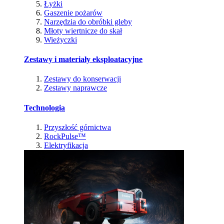
Łyżki
Gaszenie pożarów
Narzędzia do obróbki gleby
Młoty wiertnicze do skał
Wieżyczki
Zestawy i materiały eksploatacyjne
Zestawy do konserwacji
Zestawy naprawcze
Technologia
Przyszłość górnictwa
RockPulse™
Elektryfikacja