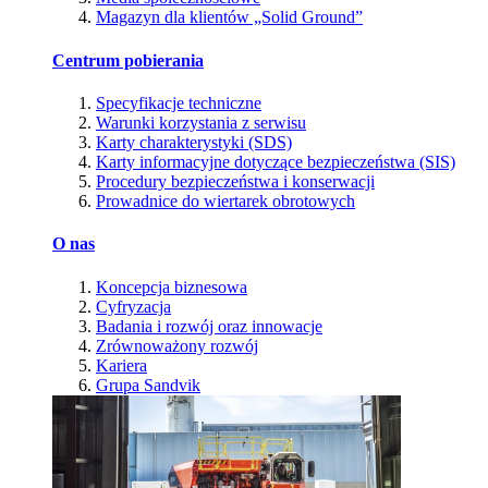
Magazyn dla klientów „Solid Ground”
Centrum pobierania
Specyfikacje techniczne
Warunki korzystania z serwisu
Karty charakterystyki (SDS)
Karty informacyjne dotyczące bezpieczeństwa (SIS)
Procedury bezpieczeństwa i konserwacji
Prowadnice do wiertarek obrotowych
O nas
Koncepcja biznesowa
Cyfryzacja
Badania i rozwój oraz innowacje
Zrównoważony rozwój
Kariera
Grupa Sandvik