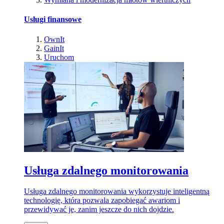
Usługi finansowe
OwnIt
GainIt
Uruchom
Usługa zdalnego monitorowania
Usługa zdalnego monitorowania wykorzystuje inteligentną
technologię, która pozwala zapobiegać awariom i
przewidywać je, zanim jeszcze do nich dojdzie.