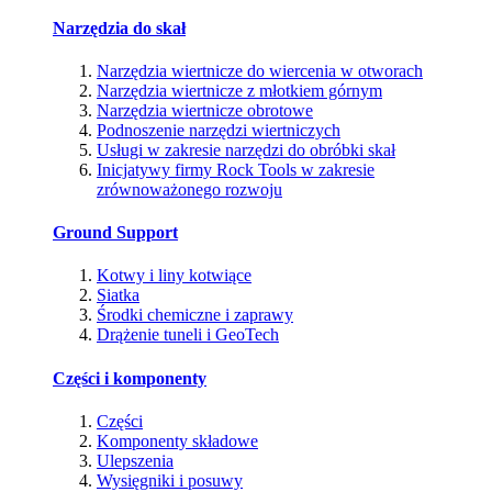
Narzędzia do skał
Narzędzia wiertnicze do wiercenia w otworach
Narzędzia wiertnicze z młotkiem górnym
Narzędzia wiertnicze obrotowe
Podnoszenie narzędzi wiertniczych
Usługi w zakresie narzędzi do obróbki skał
Inicjatywy firmy Rock Tools w zakresie
zrównoważonego rozwoju
Ground Support
Kotwy i liny kotwiące
Siatka
Środki chemiczne i zaprawy
Drążenie tuneli i GeoTech
Części i komponenty
Części
Komponenty składowe
Ulepszenia
Wysięgniki i posuwy