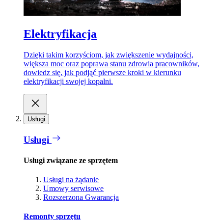
Elektryfikacja
Dzięki takim korzyściom, jak zwiększenie wydajności,
większa moc oraz poprawa stanu zdrowia pracowników,
dowiedz się, jak podjąć pierwsze kroki w kierunku
elektryfikacji swojej kopalni.
Usługi
Usługi
Usługi związane ze sprzętem
Usługi na żądanie
Umowy serwisowe
Rozszerzona Gwarancja
Remonty sprzętu