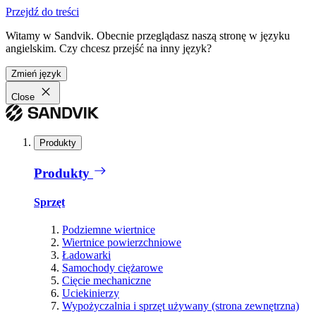
Przejdź do treści
Witamy w Sandvik. Obecnie przeglądasz naszą stronę w języku
angielskim. Czy chcesz przejść na inny język?
Zmień język
Close
Produkty
Produkty
Sprzęt
Podziemne wiertnice
Wiertnice powierzchniowe
Ładowarki
Samochody ciężarowe
Cięcie mechaniczne
Uciekinierzy
Wypożyczalnia i sprzęt używany (strona zewnętrzna)