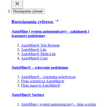
Rozwiązania cyfrowe
Rozwiązania cyfrowe
AutoMine ( system autonomiczny) – załadunek i
transport podziemny
AutoMine® Tele-Remote
AutoMine® Lite
AutoMine® Multi-Lite
AutoMine® Core
AutoMine® – wiercenie podziemne
AutoMine® – wiertarka pojedyncza
Flota wiertnicza AutoMine®
Flota maszyn AutoMine®
AutoMine® Surface
AutoMine ( system autonomiczny) – linia wzroku