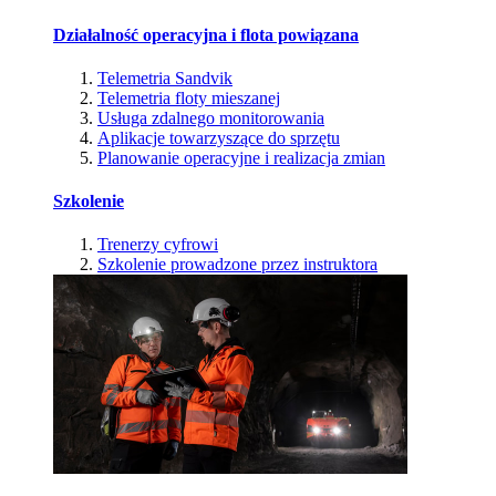
Działalność operacyjna i flota powiązana
Telemetria Sandvik
Telemetria floty mieszanej
Usługa zdalnego monitorowania
Aplikacje towarzyszące do sprzętu
Planowanie operacyjne i realizacja zmian
Szkolenie
Trenerzy cyfrowi
Szkolenie prowadzone przez instruktora