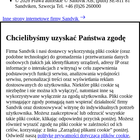
© 2026 Prawa autorskie © Sandvik AB; (publ) SE-811 81
Sandviken, Szwecja Tel. +46 (0)26 260000
Inne strony internetowe firmy Sandvik
Chcielibyśmy uzyskać Państwa zgodę
Firma Sandvik i nasi dostawcy wykorzystują pliki cookie (oraz
podobne technologie) do gromadzenia i przetwarzania danych
osobowych (takich jak identyfikatory urządzeń, adresy IP oraz
informacje o interakcjach z witryną) w celu zapewnienia
podstawowych funkcji serwisu, analizowania wydajności
serwisu, personalizacji treści oraz wyświetlania reklam
dostosowanych do użytkownika. Niektóre pliki cookie są
niezbędne i nie można ich wyłączyć, natomiast inne są
wykorzystywane wyłącznie za zgodą użytkownika. Pliki cookie
wymagające zgody pomagają nam wspierać działalność firmy
Sandvik oraz dostosowywać witrynę do indywidualnych potrzeb
użytkownika. Możesz zaakceptować lub odrzucić wszystkie
takie pliki cookie, klikając odpowiedni przycisk poniżej. Możesz
również wyrazić zgodę na pliki cookie w zależności od ich
celów, korzystając z linku „Zarządzaj plikami cookie” poniżej.
Odwiedź naszą
politykę prywatności dotyczącą plików cookie
,