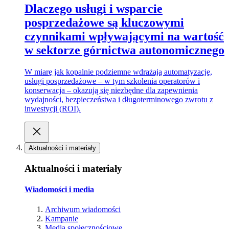
Dlaczego usługi i wsparcie
posprzedażowe są kluczowymi
czynnikami wpływającymi na wartość
w sektorze górnictwa autonomicznego
W miarę jak kopalnie podziemne wdrażają automatyzację,
usługi posprzedażowe – w tym szkolenia operatorów i
konserwacja – okazują się niezbędne dla zapewnienia
wydajności, bezpieczeństwa i długoterminowego zwrotu z
inwestycji (ROI).
Aktualności i materiały
Aktualności i materiały
Wiadomości i media
Archiwum wiadomości
Kampanie
Media społecznościowe