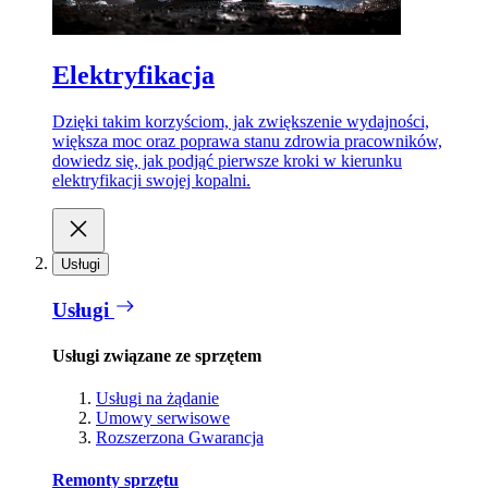
Elektryfikacja
Dzięki takim korzyściom, jak zwiększenie wydajności,
większa moc oraz poprawa stanu zdrowia pracowników,
dowiedz się, jak podjąć pierwsze kroki w kierunku
elektryfikacji swojej kopalni.
Usługi
Usługi
Usługi związane ze sprzętem
Usługi na żądanie
Umowy serwisowe
Rozszerzona Gwarancja
Remonty sprzętu