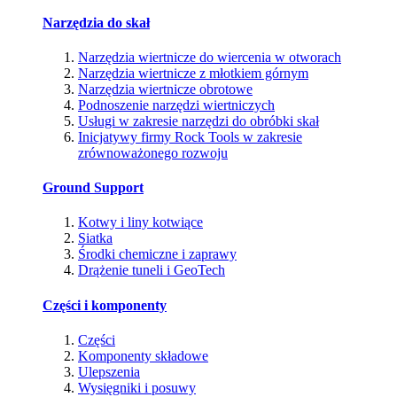
Narzędzia do skał
Narzędzia wiertnicze do wiercenia w otworach
Narzędzia wiertnicze z młotkiem górnym
Narzędzia wiertnicze obrotowe
Podnoszenie narzędzi wiertniczych
Usługi w zakresie narzędzi do obróbki skał
Inicjatywy firmy Rock Tools w zakresie
zrównoważonego rozwoju
Ground Support
Kotwy i liny kotwiące
Siatka
Środki chemiczne i zaprawy
Drążenie tuneli i GeoTech
Części i komponenty
Części
Komponenty składowe
Ulepszenia
Wysięgniki i posuwy