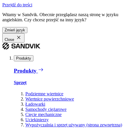
Przejdź do treści
Witamy w Sandvik. Obecnie przeglądasz naszą stronę w języku
angielskim. Czy chcesz przejść na inny język?
Zmień język
Close
Produkty
Produkty
Sprzęt
Podziemne wiertnice
Wiertnice powierzchniowe
Ładowarki
Samochody ciężarowe
Cięcie mechaniczne
Uciekinierzy
Wypożyczalnia i sprzęt używany (strona zewnętrzna)