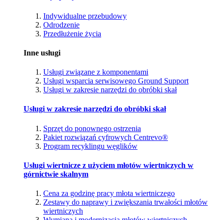
Indywidualne przebudowy
Odrodzenie
Przedłużenie życia
Inne usługi
Usługi związane z komponentami
Usługi wsparcia serwisowego Ground Support
Usługi w zakresie narzędzi do obróbki skał
Usługi w zakresie narzędzi do obróbki skał
Sprzęt do ponownego ostrzenia
Pakiet rozwiązań cyfrowych Centrevo®
Program recyklingu węglików
Usługi wiertnicze z użyciem młotów wiertniczych w
górnictwie skalnym
Cena za godzinę pracy młota wiertniczego
Zestawy do naprawy i zwiększania trwałości młotów
wiertniczych
Wymiana i modernizacja młotów wiertniczych