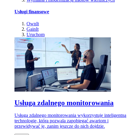
Usługi finansowe
OwnIt
GainIt
Uruchom
Usługa zdalnego monitorowania
Usługa zdalnego monitorowania wykorzystuje inteligentną
technologię, która pozwala zapobiegać awariom i
przewidywać je, zanim jeszcze do nich dojdzie.