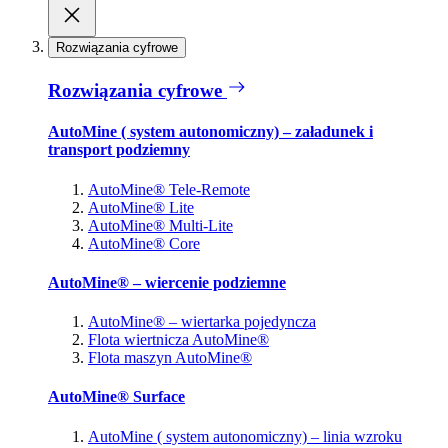
Rozwiązania cyfrowe
Rozwiązania cyfrowe
AutoMine ( system autonomiczny) – załadunek i
transport podziemny
AutoMine® Tele-Remote
AutoMine® Lite
AutoMine® Multi-Lite
AutoMine® Core
AutoMine® – wiercenie podziemne
AutoMine® – wiertarka pojedyncza
Flota wiertnicza AutoMine®
Flota maszyn AutoMine®
AutoMine® Surface
AutoMine ( system autonomiczny) – linia wzroku