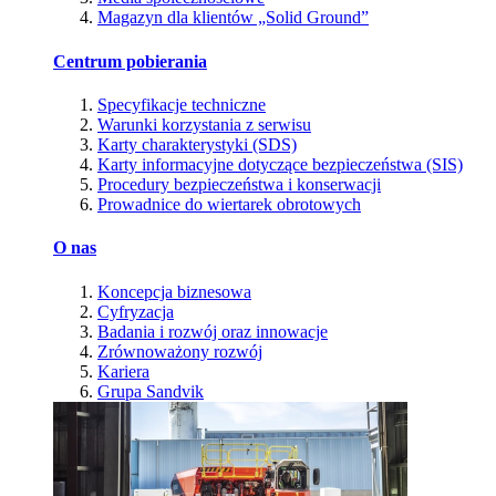
Magazyn dla klientów „Solid Ground”
Centrum pobierania
Specyfikacje techniczne
Warunki korzystania z serwisu
Karty charakterystyki (SDS)
Karty informacyjne dotyczące bezpieczeństwa (SIS)
Procedury bezpieczeństwa i konserwacji
Prowadnice do wiertarek obrotowych
O nas
Koncepcja biznesowa
Cyfryzacja
Badania i rozwój oraz innowacje
Zrównoważony rozwój
Kariera
Grupa Sandvik