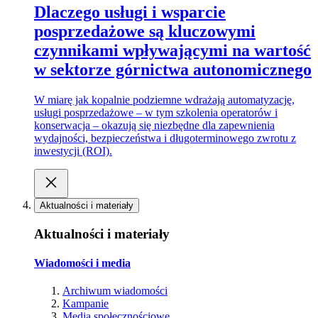
Dlaczego usługi i wsparcie
posprzedażowe są kluczowymi
czynnikami wpływającymi na wartość
w sektorze górnictwa autonomicznego
W miarę jak kopalnie podziemne wdrażają automatyzację,
usługi posprzedażowe – w tym szkolenia operatorów i
konserwacja – okazują się niezbędne dla zapewnienia
wydajności, bezpieczeństwa i długoterminowego zwrotu z
inwestycji (ROI).
Aktualności i materiały
Aktualności i materiały
Wiadomości i media
Archiwum wiadomości
Kampanie
Media społecznościowe