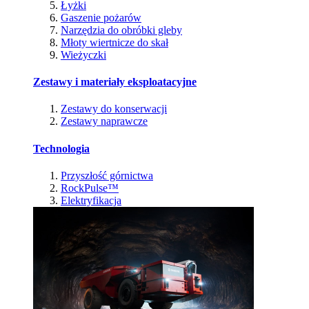
Łyżki
Gaszenie pożarów
Narzędzia do obróbki gleby
Młoty wiertnicze do skał
Wieżyczki
Zestawy i materiały eksploatacyjne
Zestawy do konserwacji
Zestawy naprawcze
Technologia
Przyszłość górnictwa
RockPulse™
Elektryfikacja