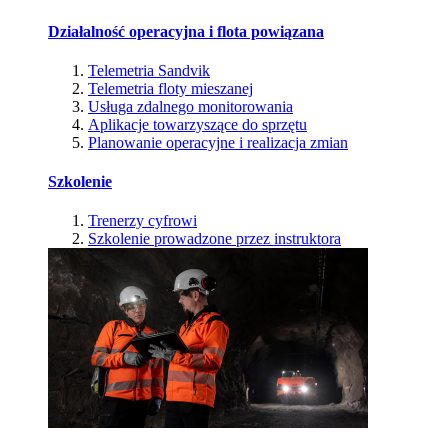
Działalność operacyjna i flota powiązana
Telemetria Sandvik
Telemetria floty mieszanej
Usługa zdalnego monitorowania
Aplikacje towarzyszące do sprzętu
Planowanie operacyjne i realizacja zmian
Szkolenie
Trenerzy cyfrowi
Szkolenie prowadzone przez instruktora