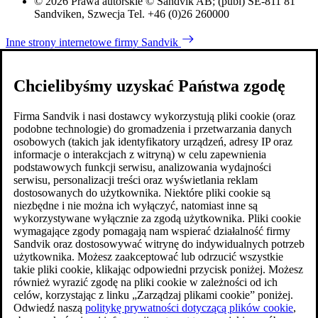
© 2026 Prawa autorskie © Sandvik AB; (publ) SE-811 81
Sandviken, Szwecja Tel. +46 (0)26 260000
Inne strony internetowe firmy Sandvik
Chcielibyśmy uzyskać Państwa zgodę
Firma Sandvik i nasi dostawcy wykorzystują pliki cookie (oraz
podobne technologie) do gromadzenia i przetwarzania danych
osobowych (takich jak identyfikatory urządzeń, adresy IP oraz
informacje o interakcjach z witryną) w celu zapewnienia
podstawowych funkcji serwisu, analizowania wydajności
serwisu, personalizacji treści oraz wyświetlania reklam
dostosowanych do użytkownika. Niektóre pliki cookie są
niezbędne i nie można ich wyłączyć, natomiast inne są
wykorzystywane wyłącznie za zgodą użytkownika. Pliki cookie
wymagające zgody pomagają nam wspierać działalność firmy
Sandvik oraz dostosowywać witrynę do indywidualnych potrzeb
użytkownika. Możesz zaakceptować lub odrzucić wszystkie
takie pliki cookie, klikając odpowiedni przycisk poniżej. Możesz
również wyrazić zgodę na pliki cookie w zależności od ich
celów, korzystając z linku „Zarządzaj plikami cookie” poniżej.
Odwiedź naszą
politykę prywatności dotyczącą plików cookie
,