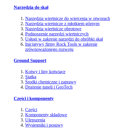
Narzędzia do skał
Narzędzia wiertnicze do wiercenia w otworach
Narzędzia wiertnicze z młotkiem górnym
Narzędzia wiertnicze obrotowe
Podnoszenie narzędzi wiertniczych
Usługi w zakresie narzędzi do obróbki skał
Inicjatywy firmy Rock Tools w zakresie
zrównoważonego rozwoju
Ground Support
Kotwy i liny kotwiące
Siatka
Środki chemiczne i zaprawy
Drążenie tuneli i GeoTech
Części i komponenty
Części
Komponenty składowe
Ulepszenia
Wysięgniki i posuwy