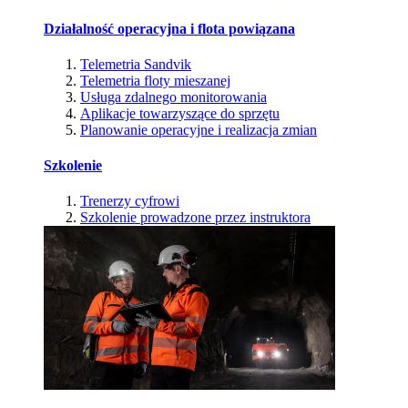
Działalność operacyjna i flota powiązana
Telemetria Sandvik
Telemetria floty mieszanej
Usługa zdalnego monitorowania
Aplikacje towarzyszące do sprzętu
Planowanie operacyjne i realizacja zmian
Szkolenie
Trenerzy cyfrowi
Szkolenie prowadzone przez instruktora