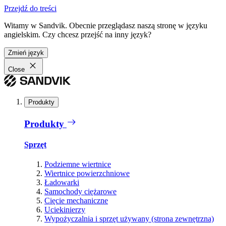
Przejdź do treści
Witamy w Sandvik. Obecnie przeglądasz naszą stronę w języku
angielskim. Czy chcesz przejść na inny język?
Zmień język
Close
Produkty
Produkty
Sprzęt
Podziemne wiertnice
Wiertnice powierzchniowe
Ładowarki
Samochody ciężarowe
Cięcie mechaniczne
Uciekinierzy
Wypożyczalnia i sprzęt używany (strona zewnętrzna)