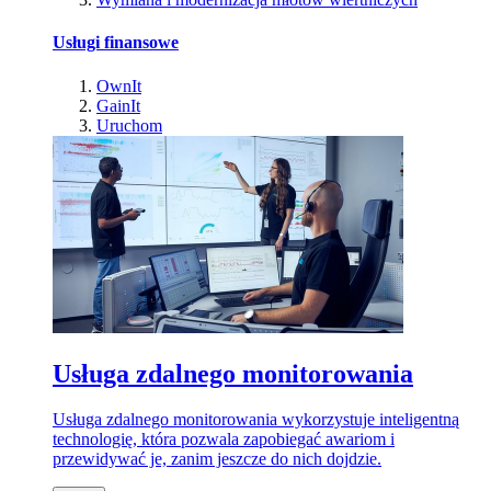
Usługi finansowe
OwnIt
GainIt
Uruchom
Usługa zdalnego monitorowania
Usługa zdalnego monitorowania wykorzystuje inteligentną
technologię, która pozwala zapobiegać awariom i
przewidywać je, zanim jeszcze do nich dojdzie.