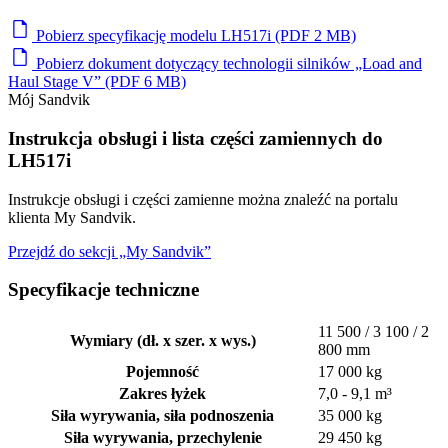
Pobierz specyfikację modelu LH517i (PDF 2 MB)
Pobierz dokument dotyczący technologii silników „Load and
Haul Stage V” (PDF 6 MB)
Mój Sandvik
Instrukcja obsługi i lista części zamiennych do
LH517i
Instrukcje obsługi i części zamienne można znaleźć na portalu
klienta My Sandvik.
Przejdź do sekcji „My Sandvik”
Specyfikacje techniczne
11 500 / 3 100 / 2
Wymiary (dł. x szer. x wys.)
800 mm
Pojemność
17 000 kg
Zakres łyżek
7,0 - 9,1 m³
Siła wyrywania, siła podnoszenia
35 000 kg
Siła wyrywania, przechylenie
29 450 kg