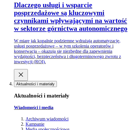
Dlaczego usługi i wsparcie
posprzedażowe są kluczowymi
czynnikami wpływającymi na wartość
w sektorze górnictwa autonomicznego
W miarę jak kopalnie podziemne wdrażają automatyzację,
usługi posprzedażowe – w tym szkolenia operatorów i
konserwacja – okazują się niezbędne dla zapewnienia
wydajności, bezpieczeństwa i długoterminowego zwrotu z
inwestycji (ROI).
Aktualności i materiały
Aktualności i materiały
Wiadomości i media
Archiwum wiadomości
Kampanie
Media społecznościowe