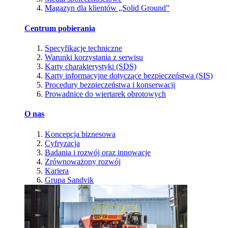
Magazyn dla klientów „Solid Ground”
Centrum pobierania
Specyfikacje techniczne
Warunki korzystania z serwisu
Karty charakterystyki (SDS)
Karty informacyjne dotyczące bezpieczeństwa (SIS)
Procedury bezpieczeństwa i konserwacji
Prowadnice do wiertarek obrotowych
O nas
Koncepcja biznesowa
Cyfryzacja
Badania i rozwój oraz innowacje
Zrównoważony rozwój
Kariera
Grupa Sandvik