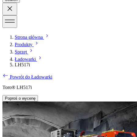
Strona główna
Produkty
Sprzęt
Ładowarki
LH517i
Powrót do Ładowarki
Toro® LH517i
Poproś o wycenę