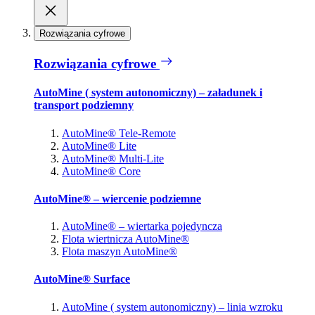
Rozwiązania cyfrowe
Rozwiązania cyfrowe
AutoMine ( system autonomiczny) – załadunek i
transport podziemny
AutoMine® Tele-Remote
AutoMine® Lite
AutoMine® Multi-Lite
AutoMine® Core
AutoMine® – wiercenie podziemne
AutoMine® – wiertarka pojedyncza
Flota wiertnicza AutoMine®
Flota maszyn AutoMine®
AutoMine® Surface
AutoMine ( system autonomiczny) – linia wzroku