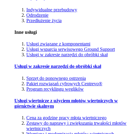
Indywidualne przebudowy
Odrodzenie
Przedłużenie życia
Inne usługi
Usługi związane z komponentami
Usługi wsparcia serwisowego Ground Support
Usługi w zakresie narzędzi do obróbki skał
Usługi w zakresie narzędzi do obróbki skał
Sprzęt do ponownego ostrzenia
Pakiet rozwiązań cyfrowych Centrevo®
Program recyklingu węglików
Usługi wiertnicze z użyciem młotów wiertniczych w
górnictwie skalnym
Cena za godzinę pracy młota wiertniczego
Zestawy do naprawy i zwiększania trwałości młotów
wiertniczych
Wymiana i modernizacja młotów wiertniczych