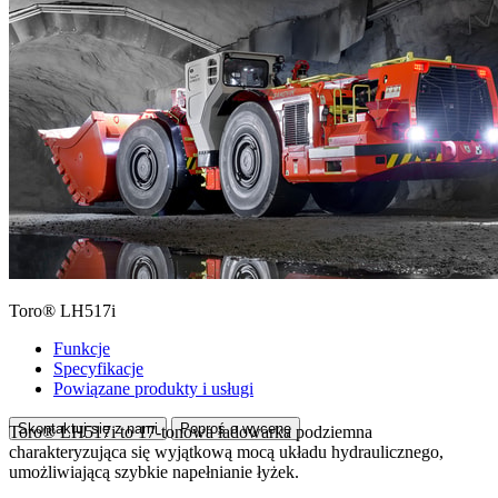
Toro® LH517i
Funkcje
Specyfikacje
Powiązane produkty i usługi
Skontaktuj się z nami
Poproś o wycenę
Toro® LH517i to 17-tonowa ładowarka podziemna
charakteryzująca się wyjątkową mocą układu hydraulicznego,
umożliwiającą szybkie napełnianie łyżek.