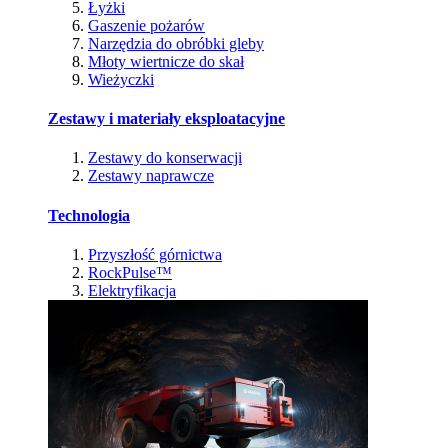
Łyżki
Gaszenie pożarów
Narzędzia do obróbki gleby
Młoty wiertnicze do skał
Wieżyczki
Zestawy i materiały eksploatacyjne
Zestawy do konserwacji
Zestawy naprawcze
Technologia
Przyszłość górnictwa
RockPulse™
Elektryfikacja