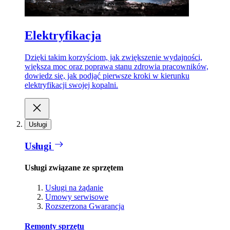
Elektryfikacja
Dzięki takim korzyściom, jak zwiększenie wydajności,
większa moc oraz poprawa stanu zdrowia pracowników,
dowiedz się, jak podjąć pierwsze kroki w kierunku
elektryfikacji swojej kopalni.
Usługi
Usługi
Usługi związane ze sprzętem
Usługi na żądanie
Umowy serwisowe
Rozszerzona Gwarancja
Remonty sprzętu