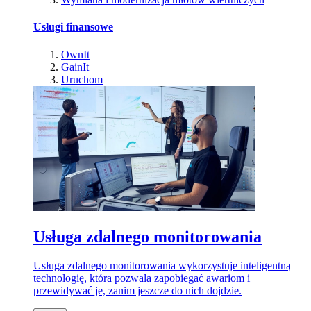
Usługi finansowe
OwnIt
GainIt
Uruchom
Usługa zdalnego monitorowania
Usługa zdalnego monitorowania wykorzystuje inteligentną
technologię, która pozwala zapobiegać awariom i
przewidywać je, zanim jeszcze do nich dojdzie.