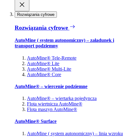
Rozwiązania cyfrowe
Rozwiązania cyfrowe
AutoMine ( system autonomiczny) – załadunek i
transport podziemny
AutoMine® Tele-Remote
AutoMine® Lite
AutoMine® Multi-Lite
AutoMine® Core
AutoMine® – wiercenie podziemne
AutoMine® – wiertarka pojedyncza
Flota wiertnicza AutoMine®
Flota maszyn AutoMine®
AutoMine® Surface
AutoMine ( system autonomiczny) – linia wzroku