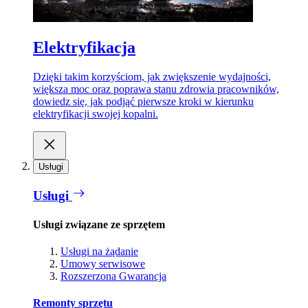
Elektryfikacja
Dzięki takim korzyściom, jak zwiększenie wydajności,
większa moc oraz poprawa stanu zdrowia pracowników,
dowiedz się, jak podjąć pierwsze kroki w kierunku
elektryfikacji swojej kopalni.
Usługi
Usługi
Usługi związane ze sprzętem
Usługi na żądanie
Umowy serwisowe
Rozszerzona Gwarancja
Remonty sprzętu