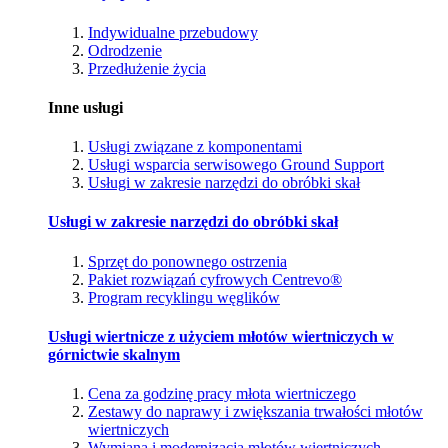
Indywidualne przebudowy
Odrodzenie
Przedłużenie życia
Inne usługi
Usługi związane z komponentami
Usługi wsparcia serwisowego Ground Support
Usługi w zakresie narzędzi do obróbki skał
Usługi w zakresie narzędzi do obróbki skał
Sprzęt do ponownego ostrzenia
Pakiet rozwiązań cyfrowych Centrevo®
Program recyklingu węglików
Usługi wiertnicze z użyciem młotów wiertniczych w
górnictwie skalnym
Cena za godzinę pracy młota wiertniczego
Zestawy do naprawy i zwiększania trwałości młotów
wiertniczych
Wymiana i modernizacja młotów wiertniczych