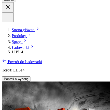
Strona główna
Produkty
Sprzęt
Ładowarki
LH514
Powrót do Ładowarki
Toro® LH514
Poproś o wycenę