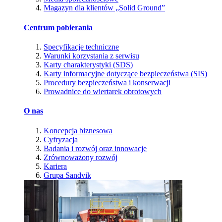
Magazyn dla klientów „Solid Ground”
Centrum pobierania
Specyfikacje techniczne
Warunki korzystania z serwisu
Karty charakterystyki (SDS)
Karty informacyjne dotyczące bezpieczeństwa (SIS)
Procedury bezpieczeństwa i konserwacji
Prowadnice do wiertarek obrotowych
O nas
Koncepcja biznesowa
Cyfryzacja
Badania i rozwój oraz innowacje
Zrównoważony rozwój
Kariera
Grupa Sandvik