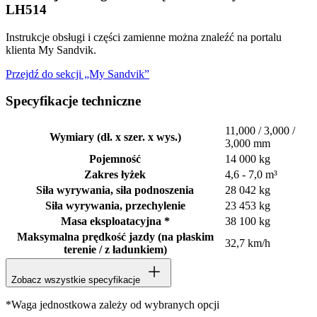
LH514
Instrukcje obsługi i części zamienne można znaleźć na portalu
klienta My Sandvik.
Przejdź do sekcji „My Sandvik”
Specyfikacje techniczne
11,000 / 3,000 /
Wymiary (dł. x szer. x wys.)
3,000 mm
Pojemność
14 000 kg
Zakres łyżek
4,6 - 7,0 m³
Siła wyrywania, siła podnoszenia
28 042 kg
Siła wyrywania, przechylenie
23 453 kg
Masa eksploatacyjna *
38 100 kg
Maksymalna prędkość jazdy (na płaskim
32,7 km/h
terenie / z ładunkiem)
Zobacz wszystkie specyfikacje
*Waga jednostkowa zależy od wybranych opcji