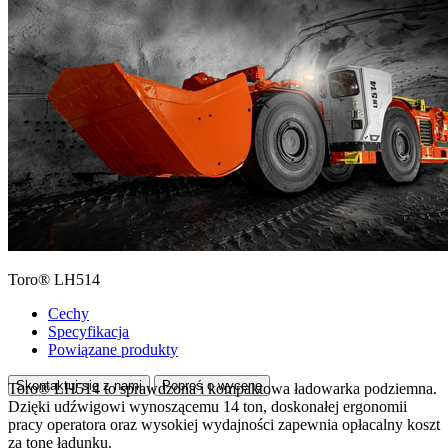
Toro® LH514
Cechy
Specyfikacja
Powiązane produkty
Skontaktuj się z nami
Poproś o wycenę
Toro® LH514 to sprawdzona i kompaktowa ładowarka podziemna.
Dzięki udźwigowi wynoszącemu 14 ton, doskonałej ergonomii
pracy operatora oraz wysokiej wydajności zapewnia opłacalny koszt
za tonę ładunku.