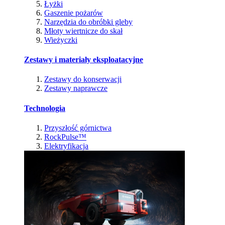
Łyżki
Gaszenie pożarów
Narzędzia do obróbki gleby
Młoty wiertnicze do skał
Wieżyczki
Zestawy i materiały eksploatacyjne
Zestawy do konserwacji
Zestawy naprawcze
Technologia
Przyszłość górnictwa
RockPulse™
Elektryfikacja