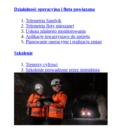
Działalność operacyjna i flota powiązana
Telemetria Sandvik
Telemetria floty mieszanej
Usługa zdalnego monitorowania
Aplikacje towarzyszące do sprzętu
Planowanie operacyjne i realizacja zmian
Szkolenie
Trenerzy cyfrowi
Szkolenie prowadzone przez instruktora