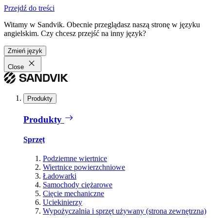
Przejdź do treści
Witamy w Sandvik. Obecnie przeglądasz naszą stronę w języku
angielskim. Czy chcesz przejść na inny język?
Zmień język
Close
Produkty
Produkty
Sprzęt
Podziemne wiertnice
Wiertnice powierzchniowe
Ładowarki
Samochody ciężarowe
Cięcie mechaniczne
Uciekinierzy
Wypożyczalnia i sprzęt używany (strona zewnętrzna)