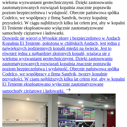
wieloma wyzwaniami geotechnicznymi. Dzięki zastosowaniu
zautomatyzowanych rozwiązań kopalnia znacznie poprawiła
poziom bezpieczeństwa i wydajność. Obecnie państwowa spółka
Codelco, we współpracy z firmą Sandvik, tworzy kopalnię
przyszłości. W ciągu najbliższych kilku lat celem jest, aby w kopalni
El Teniente eksploatowano wyłącznie zautomatyzowane
samochody ciężarowe i ładowarki.
Dowiedz się więcej o Wysokie plony i bezpieczeństwo w Andach
Kopalnia El Teniente, położona w chilijskich Andach, jest jedną z
największych podziemnych kopalń miedzi na świecie. Jest to
również jedna z najbardziej złożonych kopalń, wiążąca się z
wieloma wyzwaniami geotechnicznymi. Dzięki zastosowaniu
zautomatyzowanych rozwiązań kopalnia znacznie poprawiła
poziom bezpieczeństwa i wydajność. Obecnie państwowa spółka
Codelco, we współpracy z firmą Sandvik, tworzy kopalnię
przyszłości. W ciągu najbliższych kilku lat celem jest, aby w kopalni
El Teniente eksploatowano wyłącznie zautomatyzowane
samochody ciężarowe i ładowarki.