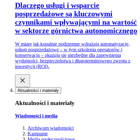
Dlaczego usługi i wsparcie
posprzedażowe są kluczowymi
czynnikami wpływającymi na wartość
w sektorze górnictwa autonomicznego
W miarę jak kopalnie podziemne wdrażają automatyzację,
usługi posprzedażowe – w tym szkolenia operatorów i
konserwacja – okazują się niezbędne dla zapewnienia
wydajności, bezpieczeństwa i długoterminowego zwrotu z
inwestycji (ROI).
Aktualności i materiały
Aktualności i materiały
Wiadomości i media
Archiwum wiadomości
Kampanie
Media społecznościowe