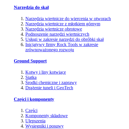
Narzędzia do skał
Narzędzia wiertnicze do wiercenia w otworach
Narzędzia wiertnicze z młotkiem górnym
Narzędzia wiertnicze obrotowe
Podnoszenie narzędzi wiertniczych
Usługi w zakresie narzędzi do obróbki skał
Inicjatywy firmy Rock Tools w zakresie
zrównoważonego rozwoju
Ground Support
Kotwy i liny kotwiące
Siatka
Środki chemiczne i zaprawy
Drążenie tuneli i GeoTech
Części i komponenty
Części
Komponenty składowe
Ulepszenia
Wysięgniki i posuwy