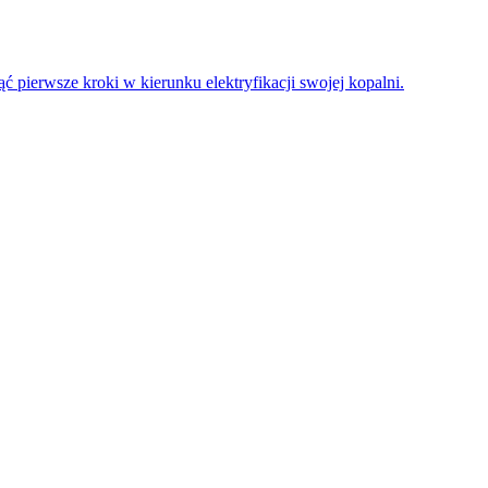
 pierwsze kroki w kierunku elektryfikacji swojej kopalni.