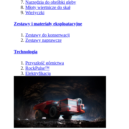
Narzędzia do obróbki gleby
Młoty wiertnicze do skał
Wieżyczki
Zestawy i materiały eksploatacyjne
Zestawy do konserwacji
Zestawy naprawcze
Technologia
Przyszłość górnictwa
RockPulse™
Elektryfikacja