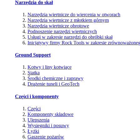
Narzędzia do skał
Narzędzia wiertnicze do wiercenia w otworach
Narzędzia wiertnicze z młotkiem górnym
Narzędzia wiertnicze obrotowe
Podnoszenie narzędzi wiertniczych
Usługi w zakresie narzędzi do obróbki skał
Inicjatywy firmy Rock Tools w zakresie zrównoważone
Ground Support
Kotwy i liny kotwiące
Siatka
Środki chemiczne i zaprawy
Drążenie tuneli i GeoTech
Części i komponenty
Części
Komponenty składowe
Ulepszenia
Wysięgniki i posuwy
Łyżki
Gaszenie pożarów