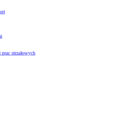
ort
ni
 prac strzałowych