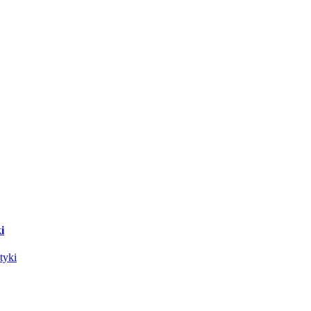
i
tyki