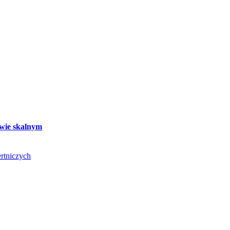
twie skalnym
rtniczych