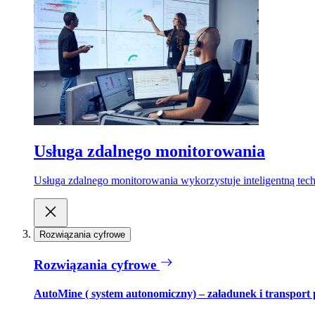
Usługa zdalnego monitorowania
Usługa zdalnego monitorowania wykorzystuje inteligentną tech
Rozwiązania cyfrowe
Rozwiązania cyfrowe
AutoMine ( system autonomiczny) – załadunek i transport