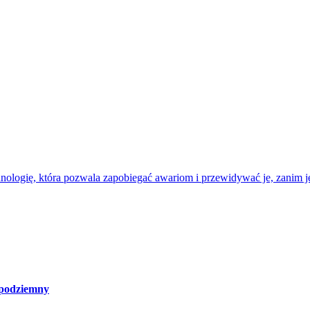
nologię, która pozwala zapobiegać awariom i przewidywać je, zanim je
 podziemny