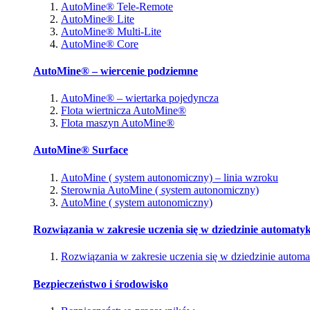
AutoMine® Tele-Remote
AutoMine® Lite
AutoMine® Multi-Lite
AutoMine® Core
AutoMine® – wiercenie podziemne
AutoMine® – wiertarka pojedyncza
Flota wiertnicza AutoMine®
Flota maszyn AutoMine®
AutoMine® Surface
AutoMine ( system autonomiczny) – linia wzroku
Sterownia AutoMine ( system autonomiczny)
AutoMine ( system autonomiczny)
Rozwiązania w zakresie uczenia się w dziedzinie automatyk
Rozwiązania w zakresie uczenia się w dziedzinie automa
Bezpieczeństwo i środowisko