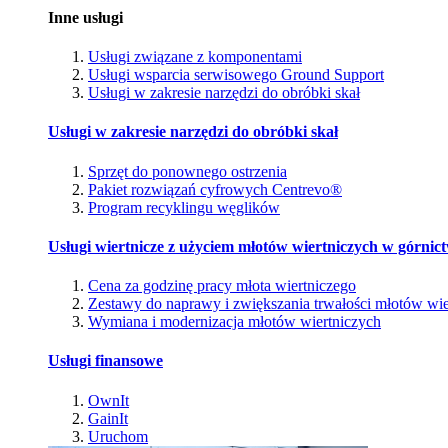
Inne usługi
Usługi związane z komponentami
Usługi wsparcia serwisowego Ground Support
Usługi w zakresie narzędzi do obróbki skał
Usługi w zakresie narzędzi do obróbki skał
Sprzęt do ponownego ostrzenia
Pakiet rozwiązań cyfrowych Centrevo®
Program recyklingu węglików
Usługi wiertnicze z użyciem młotów wiertniczych w górnic
Cena za godzinę pracy młota wiertniczego
Zestawy do naprawy i zwiększania trwałości młotów wie
Wymiana i modernizacja młotów wiertniczych
Usługi finansowe
OwnIt
GainIt
Uruchom