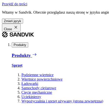
Przejdź do treści
Witamy w Sandvik. Obecnie przeglądasz naszą stronę w języku angiel
Zmień język
Close
Produkty
Produkty
Sprzęt
Podziemne wiertnice
Wiertnice powierzchniowe
Ładowarki
Samochody ciężarowe
Cięcie mechaniczne
Uciekinierzy
Wypożyczalnia i sprzęt używany (strona zewnętrzna)