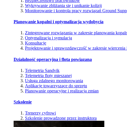
Bezpieczeństwo pracowników
Wykrywanie zbliżania się i unikanie kolizji
Monitorowanie i kontrola pracy rozwiązań Ground Supp
Planowanie kopalni i optymalizacja wydobycia
Zintegrowane rozwiązania w zakresie planowania kopal
Optymalizacja i symulacja
Konsultacje
Projektowanie i sprawozdawczość w zakresie wiercenia i
Działalność operacyjna i flota powiązana
Telemetria Sandvik
Telemetria floty mieszanej
Usługa zdalnego monitorowania
Aplikacje towarzyszące do sprzętu
Planowanie operacyjne i realizacja zmian
Szkolenie
Trenerzy cyfrowi
Szkolenie prowadzone przez instruktora