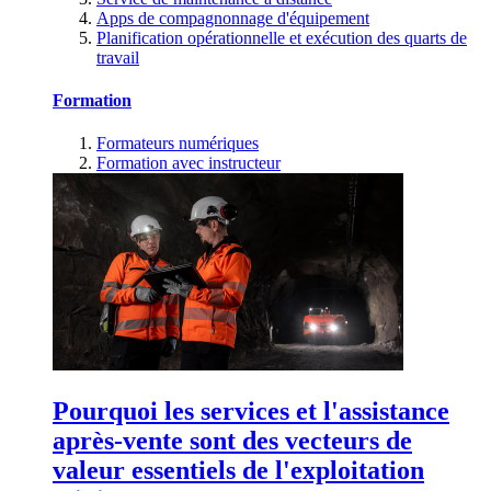
Apps de compagnonnage d'équipement
Planification opérationnelle et exécution des quarts de
travail
Formation
Formateurs numériques
Formation avec instructeur
Pourquoi les services et l'assistance
après-vente sont des vecteurs de
valeur essentiels de l'exploitation