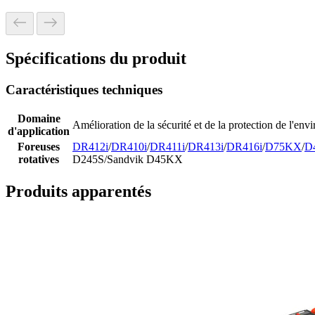
Spécifications du produit
Caractéristiques techniques
Domaine
Amélioration de la sécurité et de la protection de l'en
d'application
Foreuses
DR412i
/
DR410i
/
DR411i
/
DR413i
/
DR416i
/
D75KX
/
D
rotatives
D245S/Sandvik D45KX
Produits apparentés