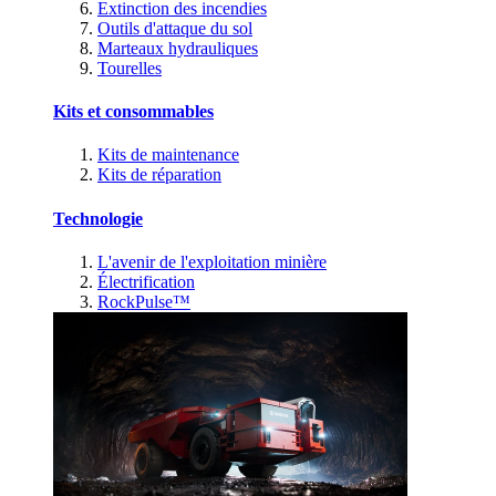
Extinction des incendies
Outils d'attaque du sol
Marteaux hydrauliques
Tourelles
Kits et consommables
Kits de maintenance
Kits de réparation
Technologie
L'avenir de l'exploitation minière
Électrification
RockPulse™