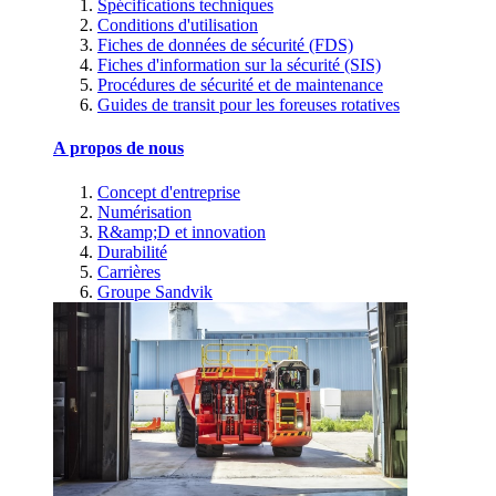
Spécifications techniques
Conditions d'utilisation
Fiches de données de sécurité (FDS)
Fiches d'information sur la sécurité (SIS)
Procédures de sécurité et de maintenance
Guides de transit pour les foreuses rotatives
A propos de nous
Concept d'entreprise
Numérisation
R&amp;D et innovation
Durabilité
Carrières
Groupe Sandvik