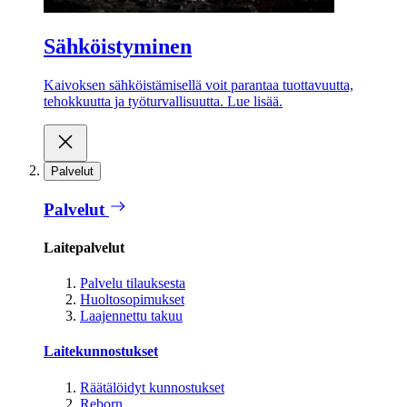
Sähköistyminen
Kaivoksen sähköistämisellä voit parantaa tuottavuutta,
tehokkuutta ja työturvallisuutta. Lue lisää.
Palvelut
Palvelut
Laitepalvelut
Palvelu tilauksesta
Huoltosopimukset
Laajennettu takuu
Laitekunnostukset
Räätälöidyt kunnostukset
Reborn