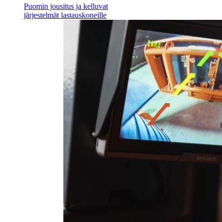
Puomin jousitus ja kelluvat
järjestelmät lastauskoneille