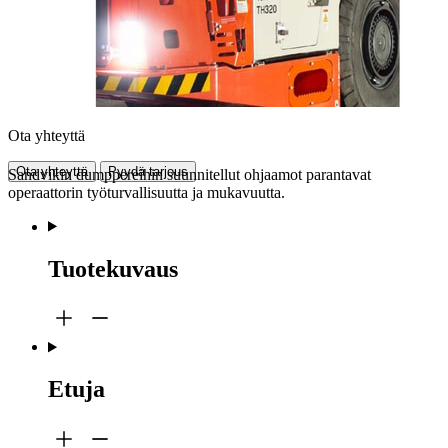
Ota yhteyttä
Ota yhteyttä
Pyydä tarjous
Sandvikin dumppereihin suunnitellut ohjaamot parantavat
operaattorin työturvallisuutta ja mukavuutta.
Tuotekuvaus
Etuja