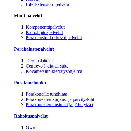
Life Extension -palvelu
Muut palvelut
Komponenttipalvelut
Kalliolujituspalvelut
Porakalustot koskevat palvelut
Porakalustopalvelut
Teroituslaitteet
Centrevo® digital suite
Kovametallin kierrätysohjelma
Porakonehuolto
Porakoneille tuntihinta
Porakoneiden korjaus- ja päivityskitit
Porakoneiden uusinnat ja päivitykset
Rahoituspalvelut
OwnIt