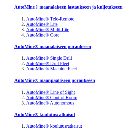
AutoMine® maanalaiseen lastaukseen ja kuljetukseen
AutoMine® Tele-Remote
AutoMine® Lite
AutoMine® Multi-Lite
AutoMine® Core
AutoMine® maanalaiseen poraukseen
AutoMine® Single Drill
AutoMine® Drill Fleet
AutoMine® Machine Fleet
AutoMine® maanpäälliseen poraukseen
AutoMine® Line of Sight
AutoMine® Control Room
AutoMine® Autonomous
AutoMine® koulutusratkaisut
AutoMine® koulutusratkaisut