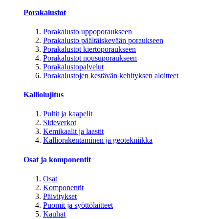
Porakalustot
Porakalusto uppoporaukseen
Porakalusto päältäiskevään poraukseen
Porakalustot kiertoporaukseen
Porakalustot nousuporaukseen
Porakalustopalvelut
Porakalustojen kestävän kehityksen aloitteet
Kalliolujitus
Pultit ja kaapelit
Sideverkot
Kemikaalit ja laastit
Kalliorakentaminen ja geotekniikka
Osat ja komponentit
Osat
Komponentit
Päivitykset
Puomit ja syöttölaitteet
Kauhat