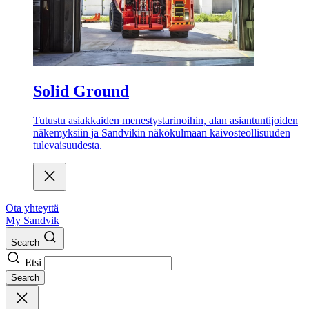
Solid Ground
Tutustu asiakkaiden menestystarinoihin, alan asiantuntijoiden
näkemyksiin ja Sandvikin näkökulmaan kaivosteollisuuden
tulevaisuudesta.
Ota yhteyttä
My Sandvik
Search
Etsi
Search