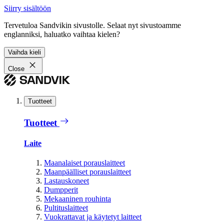
Siirry sisältöön
Tervetuloa Sandvikin sivustolle. Selaat nyt sivustoamme
englanniksi, haluatko vaihtaa kielen?
Vaihda kieli
Close
Tuotteet
Tuotteet
Laite
Maanalaiset porauslaitteet
Maanpäälliset porauslaitteet
Lastauskoneet
Dumpperit
Mekaaninen rouhinta
Pultituslaitteet
Vuokrattavat ja käytetyt laitteet