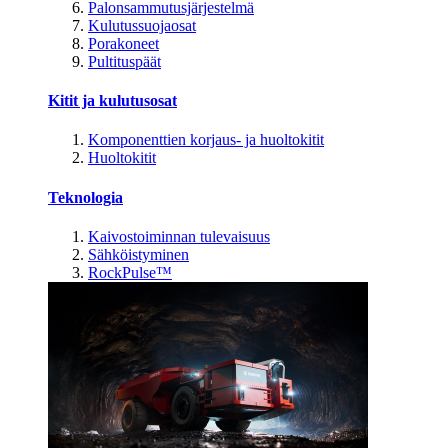
Palonsammutusjärjestelmä
Kulutussuojaosat
Porakoneet
Pultituspäät
Kitit ja kulutusosat
Komponenttien korjaus- ja huoltokitit
Huoltokitit
Teknologia
Kaivostoiminnan tulevaisuus
Sähköistyminen
RockPulse™