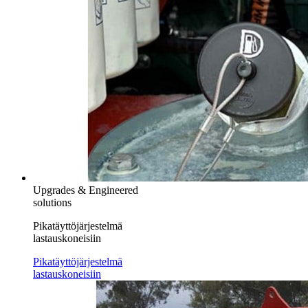
Upgrades & Engineered
solutions
Pikatäyttöjärjestelmä
lastauskoneisiin
Pikatäyttöjärjestelmä
lastauskoneisiin