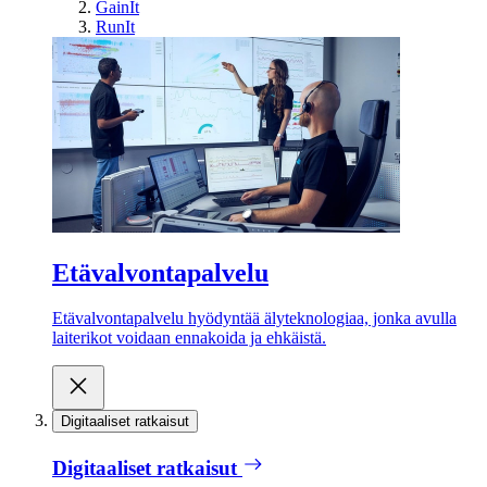
GainIt
RunIt
Etävalvontapalvelu
Etävalvontapalvelu hyödyntää älyteknologiaa, jonka avulla
laiterikot voidaan ennakoida ja ehkäistä.
Digitaaliset ratkaisut
Digitaaliset ratkaisut