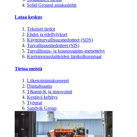
Solid Ground asiakaslehti
Lataa keskus
Tekniset tiedot
Ehdot ja edellytykset
Käyttöturvallisuustiedotteet (SDS)
Turvallisuustiedotteet (SIS)
Turvallisuus- ja kunnossapito-menettelyt
Kiertoporauslaitteiden läpikulkuoppaat
Tietoa meistä
Liiketoimintakonsepti
Digitalisaatio
T&amp;K ja innovointi
Kestävä kehitys
Työurat
Sandvik Group