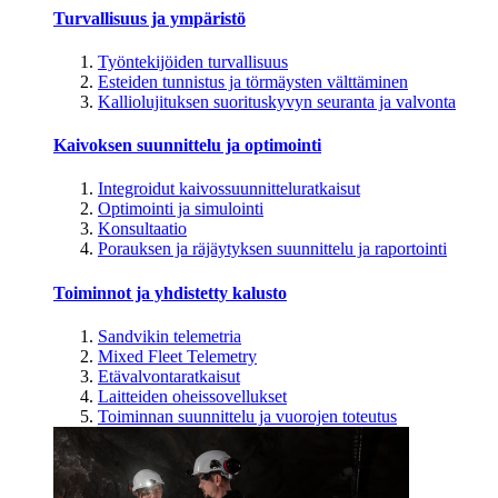
Turvallisuus ja ympäristö
Työntekijöiden turvallisuus
Esteiden tunnistus ja törmäysten välttäminen
Kalliolujituksen suorituskyvyn seuranta ja valvonta
Kaivoksen suunnittelu ja optimointi
Integroidut kaivossuunnitteluratkaisut
Optimointi ja simulointi
Konsultaatio
Porauksen ja räjäytyksen suunnittelu ja raportointi
Toiminnot ja yhdistetty kalusto
Sandvikin telemetria
Mixed Fleet Telemetry
Etävalvontaratkaisut
Laitteiden oheissovellukset
Toiminnan suunnittelu ja vuorojen toteutus