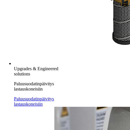
Upgrades & Engineered
solutions
Paluusuodatinpäivitys
lastauskoneisiin
Paluusuodatinpäivitys
lastauskoneisiin