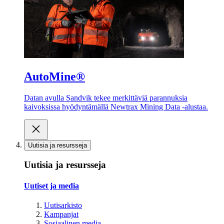
AutoMine®
Datan avulla Sandvik tekee merkittäviä parannuksia
kaivoksissa hyödyntämällä Newtrax Mining Data -alustaa.
Uutisia ja resursseja
Uutisia ja resursseja
Uutiset ja media
Uutisarkisto
Kampanjat
Sosiaalinen media