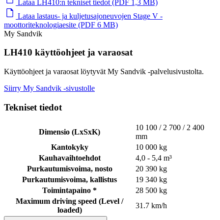
Lataa LH410:n tekniset tiedot (PDF 1,3 MB)
Lataa lastaus- ja kuljetusajoneuvojen Stage V -
moottoriteknologiaesite (PDF 6 MB)
My Sandvik
LH410 käyttöohjeet ja varaosat
Käyttöohjeet ja varaosat löytyvät My Sandvik -palvelusivustolta.
Siirry My Sandvik -sivustolle
Tekniset tiedot
10 100 / 2 700 / 2 400
Dimensio (LxSxK)
mm
Kantokyky
10 000 kg
Kauhavaihtoehdot
4,0 - 5,4 m³
Purkautumisvoima, nosto
20 390 kg
Purkautumisvoima, kallistus
19 340 kg
Toimintapaino *
28 500 kg
Maximum driving speed (Level /
31.7 km/h
loaded)