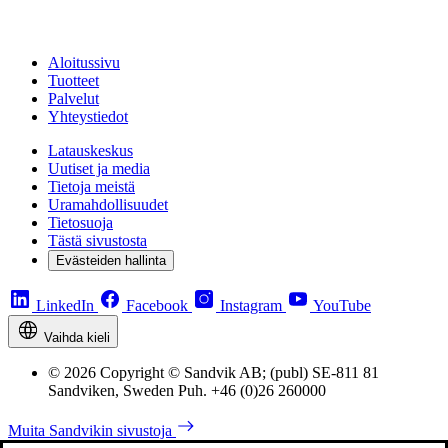
Aloitussivu
Tuotteet
Palvelut
Yhteystiedot
Latauskeskus
Uutiset ja media
Tietoja meistä
Uramahdollisuudet
Tietosuoja
Tästä sivustosta
Evästeiden hallinta
LinkedIn
Facebook
Instagram
YouTube
Vaihda kieli
© 2026 Copyright © Sandvik AB; (publ) SE-811 81
Sandviken, Sweden Puh. +46 (0)26 260000
Muita Sandvikin sivustoja