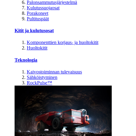
Palonsammutusjärjestelmä
Kulutussuojaosat
Porakoneet
Pultituspäät
Kitit ja kulutusosat
Komponenttien korjaus- ja huoltokitit
Huoltokitit
Teknologia
Kaivostoiminnan tulevaisuus
Sähköistyminen
RockPulse™