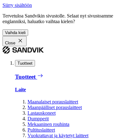
Siirry sisältöön
Tervetuloa Sandvikin sivustolle. Selaat nyt sivustoamme
englanniksi, haluatko vaihtaa kielen?
Vaihda kieli
Close
Tuotteet
Tuotteet
Laite
Maanalaiset porauslaitteet
Maanpäälliset porauslaitteet
Lastauskoneet
Dumpperit
Mekaaninen rouhinta
Pultituslaitteet
Vuokrattavat ja käytetyt laitteet