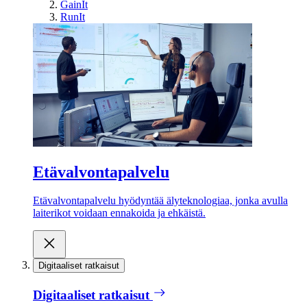
GainIt
RunIt
Etävalvontapalvelu
Etävalvontapalvelu hyödyntää älyteknologiaa, jonka avulla
laiterikot voidaan ennakoida ja ehkäistä.
Digitaaliset ratkaisut
Digitaaliset ratkaisut