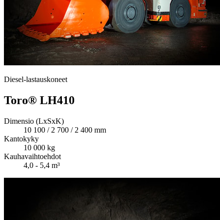
Diesel-lastauskoneet
Toro® LH410
Dimensio (LxSxK)
10 100 / 2 700 / 2 400 mm
Kantokyky
10 000 kg
Kauhavaihtoehdot
4,0 - 5,4 m³