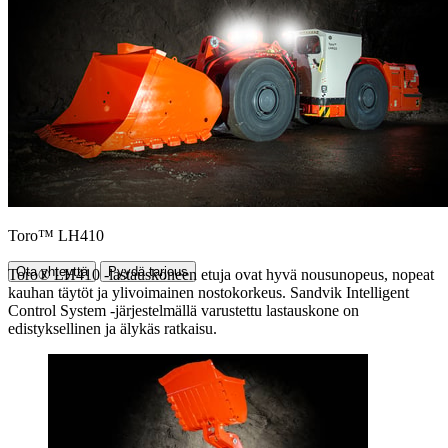
Toro™ LH410
Ota yhteyttä
Pyydä tarjous
Toro® LH410 ‑lastauskoneen etuja ovat hyvä nousunopeus, nopeat
kauhan täytöt ja ylivoimainen nostokorkeus. Sandvik Intelligent
Control System -järjestelmällä varustettu lastauskone on
edistyksellinen ja älykäs ratkaisu.