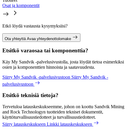
Tuotteet
Osat ja komponentit
Etkö löydä vastausta kysymyksiisi?
Ota yhteyttä
Avaa yhteydenottolomake
Etsitkö varaosaa tai komponenttia?
Käy My Sandvik -palvelusivustolla, josta löydät tietoa esimerkiksi
osien ja komponenttien hinnoista ja saatavuudesta.
Siirry My Sandvik -palvelusivustoon
Siirry My Sandvik -
palvelusivustoon
Etsitkö teknisiä tietoja?
Tervetuloa latauskeskukseemme, johon on koottu Sandvik Mining
and Rock Technologyn tuotteiden tekniset dokumentit,
käyttöturvallisuustiedotteet ja turvallisuustiedotteet.
Siirry latauskeskukseen
Linkki latauskeskukseen