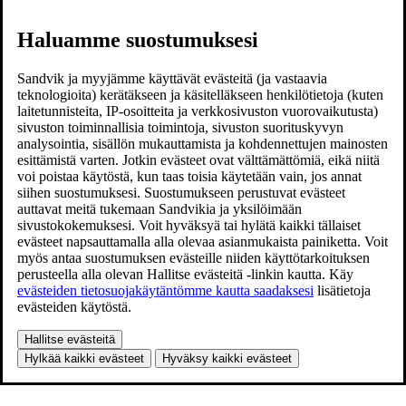
Haluamme suostumuksesi
Sandvik ja myyjämme käyttävät evästeitä (ja vastaavia
teknologioita) kerätäkseen ja käsitelläkseen henkilötietoja (kuten
laitetunnisteita, IP-osoitteita ja verkkosivuston vuorovaikutusta)
sivuston toiminnallisia toimintoja, sivuston suorituskyvyn
analysointia, sisällön mukauttamista ja kohdennettujen mainosten
esittämistä varten. Jotkin evästeet ovat välttämättömiä, eikä niitä
voi poistaa käytöstä, kun taas toisia käytetään vain, jos annat
siihen suostumuksesi. Suostumukseen perustuvat evästeet
auttavat meitä tukemaan Sandvikia ja yksilöimään
sivustokokemuksesi. Voit hyväksyä tai hylätä kaikki tällaiset
evästeet napsauttamalla alla olevaa asianmukaista painiketta. Voit
myös antaa suostumuksen evästeille niiden käyttötarkoituksen
perusteella alla olevan Hallitse evästeitä -linkin kautta. Käy
evästeiden tietosuojakäytäntömme kautta saadaksesi
lisätietoja
evästeiden käytöstä.
Hallitse evästeitä
Hylkää kaikki evästeet
Hyväksy kaikki evästeet