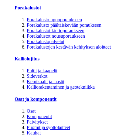
Porakalustot
Porakalusto uppoporaukseen
Porakalusto päältäiskevään poraukseen
Porakalustot kiertoporaukseen
Porakalustot nousuporaukseen
Porakalustopalvelut
Porakalustojen kestävän kehityksen aloitteet
Kalliolujitus
Pultit ja kaapelit
Sideverkot
Kemikaalit ja laastit
Kalliorakentaminen ja geotekniikka
Osat ja komponentit
Osat
Komponentit
Päivitykset
Puomit ja syöttölaitteet
Kauhat