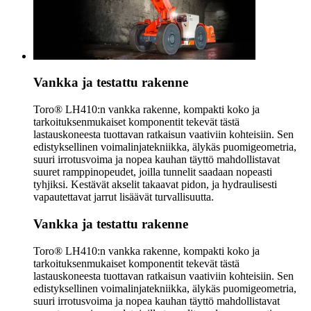
Vankka ja testattu rakenne
Toro® LH410:n vankka rakenne, kompakti koko ja
tarkoituksenmukaiset komponentit tekevät tästä
lastauskoneesta tuottavan ratkaisun vaativiin kohteisiin. Sen
edistyksellinen voimalinjatekniikka, älykäs puomigeometria,
suuri irrotusvoima ja nopea kauhan täyttö mahdollistavat
suuret ramppinopeudet, joilla tunnelit saadaan nopeasti
tyhjiksi. Kestävät akselit takaavat pidon, ja hydraulisesti
vapautettavat jarrut lisäävät turvallisuutta.
Vankka ja testattu rakenne
Toro® LH410:n vankka rakenne, kompakti koko ja
tarkoituksenmukaiset komponentit tekevät tästä
lastauskoneesta tuottavan ratkaisun vaativiin kohteisiin. Sen
edistyksellinen voimalinjatekniikka, älykäs puomigeometria,
suuri irrotusvoima ja nopea kauhan täyttö mahdollistavat