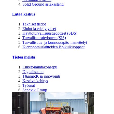
Solid Ground asiakaslehti
Lataa keskus
Tekniset tiedot
Ehdot ja edellytykset
Käyttöturvallisuustiedotteet (SDS)
Turvallisuustiedotteet (SIS)
Turvallisuus- ja kunnossapito-menettelyt
Kiertoporauslaitteiden läpikulkuoppaat
Tietoa meistä
Liiketoimintakonsepti
Digitalisaatio
T&amp;K ja innovointi
Kestävä kehitys
Työurat
Sandvik Group