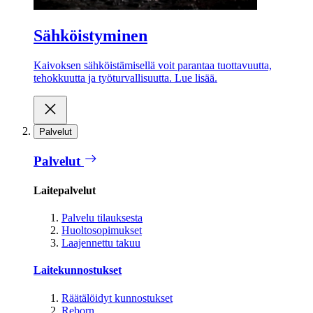
Sähköistyminen
Kaivoksen sähköistämisellä voit parantaa tuottavuutta,
tehokkuutta ja työturvallisuutta. Lue lisää.
Palvelut
Palvelut
Laitepalvelut
Palvelu tilauksesta
Huoltosopimukset
Laajennettu takuu
Laitekunnostukset
Räätälöidyt kunnostukset
Reborn