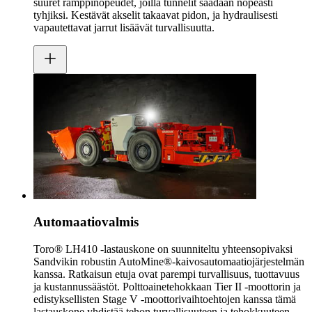
suuret ramppinopeudet, joilla tunnelit saadaan nopeasti
tyhjiksi. Kestävät akselit takaavat pidon, ja hydraulisesti
vapautettavat jarrut lisäävät turvallisuutta.
Automaatiovalmis
Toro® LH410 -lastauskone on suunniteltu yhteensopivaksi
Sandvikin robustin AutoMine®-kaivosautomaatiojärjestelmän
kanssa. Ratkaisun etuja ovat parempi turvallisuus, tuottavuus
ja kustannussäästöt. Polttoainetehokkaan Tier II -moottorin ja
edistyksellisten Stage V -moottorivaihtoehtojen kanssa tämä
lastauskone yhdistää tehon turvallisuuteen ja tehokkuuteen.