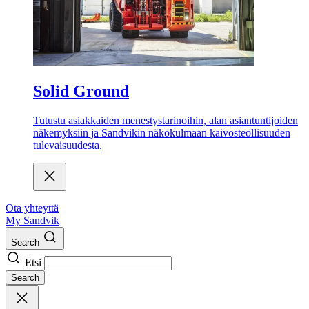
Solid Ground
Tutustu asiakkaiden menestystarinoihin, alan asiantuntijoiden
näkemyksiin ja Sandvikin näkökulmaan kaivosteollisuuden
tulevaisuudesta.
Ota yhteyttä
My Sandvik
Search
Etsi
Search