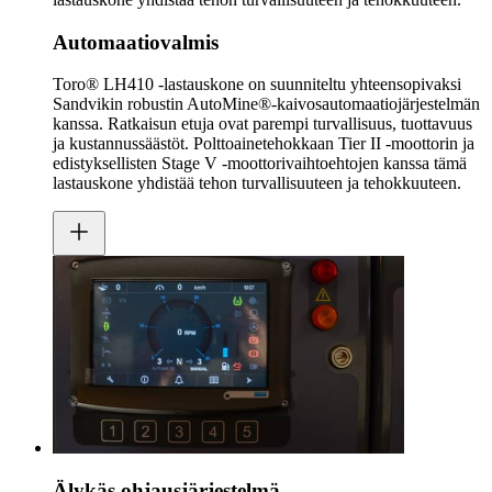
Automaatiovalmis
Toro® LH410 -lastauskone on suunniteltu yhteensopivaksi
Sandvikin robustin AutoMine®-kaivosautomaatiojärjestelmän
kanssa. Ratkaisun etuja ovat parempi turvallisuus, tuottavuus
ja kustannussäästöt. Polttoainetehokkaan Tier II -moottorin ja
edistyksellisten Stage V -moottorivaihtoehtojen kanssa tämä
lastauskone yhdistää tehon turvallisuuteen ja tehokkuuteen.
Älykäs ohjausjärjestelmä