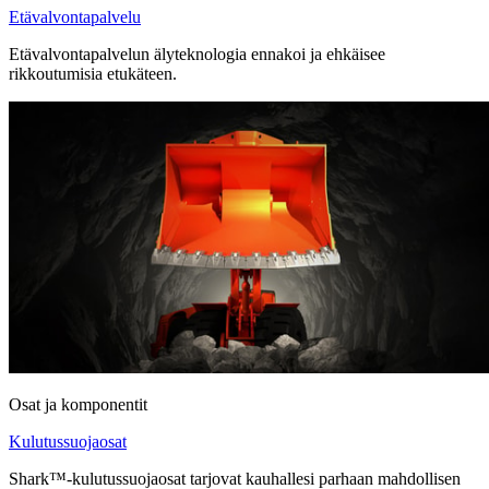
Etävalvontapalvelu
Etävalvontapalvelun älyteknologia ennakoi ja ehkäisee
rikkoutumisia etukäteen.
Osat ja komponentit
Kulutussuojaosat
Shark™-kulutussuojaosat tarjovat kauhallesi parhaan mahdollisen