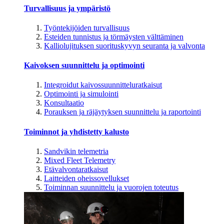
Turvallisuus ja ympäristö
Työntekijöiden turvallisuus
Esteiden tunnistus ja törmäysten välttäminen
Kalliolujituksen suorituskyvyn seuranta ja valvonta
Kaivoksen suunnittelu ja optimointi
Integroidut kaivossuunnitteluratkaisut
Optimointi ja simulointi
Konsultaatio
Porauksen ja räjäytyksen suunnittelu ja raportointi
Toiminnot ja yhdistetty kalusto
Sandvikin telemetria
Mixed Fleet Telemetry
Etävalvontaratkaisut
Laitteiden oheissovellukset
Toiminnan suunnittelu ja vuorojen toteutus