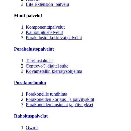
Life Extension -palvelu
Muut palvelut
Komponenttipalvelut
Kalliolujituspalvelut
Porakalustot koskevat palvelut
Porakalustopalvelut
Teroituslaitteet
Centrevo® digital suite
Kovametallin kierrätysohjelma
Porakonehuolto
Porakoneille tuntihinta
Porakoneiden korjaus- ja päivityskitit
Porakoneiden uusinnat ja päivitykset
Rahoituspalvelut
OwnIt