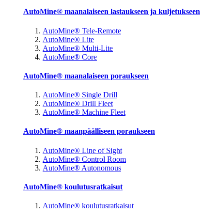
AutoMine® maanalaiseen lastaukseen ja kuljetukseen
AutoMine® Tele-Remote
AutoMine® Lite
AutoMine® Multi-Lite
AutoMine® Core
AutoMine® maanalaiseen poraukseen
AutoMine® Single Drill
AutoMine® Drill Fleet
AutoMine® Machine Fleet
AutoMine® maanpäälliseen poraukseen
AutoMine® Line of Sight
AutoMine® Control Room
AutoMine® Autonomous
AutoMine® koulutusratkaisut
AutoMine® koulutusratkaisut