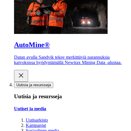
AutoMine®
Datan avulla Sandvik tekee merkittäviä parannuksia
kaivoksissa hyödyntämällä Newtrax Mining Data -alustaa.
Uutisia ja resursseja
Uutisia ja resursseja
Uutiset ja media
Uutisarkisto
Kampanjat
Sosiaalinen media