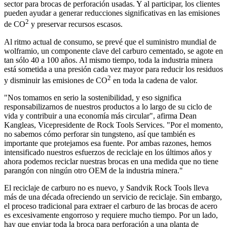
sector para brocas de perforación usadas. Y al participar, los clientes
pueden ayudar a generar reducciones significativas en las emisiones
2
de CO
y preservar recursos escasos.
Al ritmo actual de consumo, se prevé que el suministro mundial de
wolframio, un componente clave del carburo cementado, se agote en
tan sólo 40 a 100 años. Al mismo tiempo, toda la industria minera
está sometida a una presión cada vez mayor para reducir los residuos
2
y disminuir las emisiones de CO
en toda la cadena de valor.
"Nos tomamos en serio la sostenibilidad, y eso significa
responsabilizarnos de nuestros productos a lo largo de su ciclo de
vida y contribuir a una economía más circular", afirma Dean
Kangleas, Vicepresidente de Rock Tools Services. "Por el momento,
no sabemos cómo perforar sin tungsteno, así que también es
importante que protejamos esa fuente. Por ambas razones, hemos
intensificado nuestros esfuerzos de reciclaje en los últimos años y
ahora podemos reciclar nuestras brocas en una medida que no tiene
parangón con ningún otro OEM de la industria minera."
El reciclaje de carburo no es nuevo, y Sandvik Rock Tools lleva
más de una década ofreciendo un servicio de reciclaje. Sin embargo,
el proceso tradicional para extraer el carburo de las brocas de acero
es excesivamente engorroso y requiere mucho tiempo. Por un lado,
hay que enviar toda la broca para perforación a una planta de