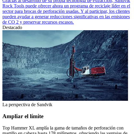
Gracias al desarrollo de su propia tecnología de extracción, Sandvik
Rock Tools puede ofrecer ahora un programa de reciclaje líder en el
sector para brocas de perforación usadas. Y al participar, los clientes
pueden ayudar a generar reducciones significativas en las emisiones
de CO 2 y preservar recursos escasos.
Destacado
La perspectiva de Sandvik
Ampliar el límite
Top Hammer XL amplía la gama de tamaños de perforación con
martillo en cabeza hasta 178 milímetros, ofreciendo las ventajas de