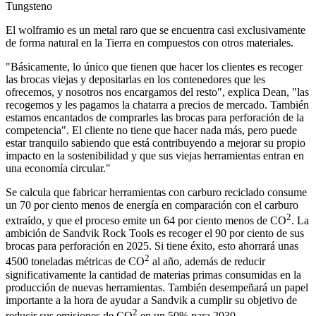
Tungsteno
El wolframio es un metal raro que se encuentra casi exclusivamente
de forma natural en la Tierra en compuestos con otros materiales.
"Básicamente, lo único que tienen que hacer los clientes es recoger
las brocas viejas y depositarlas en los contenedores que les
ofrecemos, y nosotros nos encargamos del resto", explica Dean, "las
recogemos y les pagamos la chatarra a precios de mercado. También
estamos encantados de comprarles las brocas para perforación de la
competencia". El cliente no tiene que hacer nada más, pero puede
estar tranquilo sabiendo que está contribuyendo a mejorar su propio
impacto en la sostenibilidad y que sus viejas herramientas entran en
una economía circular."
Se calcula que fabricar herramientas con carburo reciclado consume
un 70 por ciento menos de energía en comparación con el carburo
2
extraído, y que el proceso emite un 64 por ciento menos de CO
. La
ambición de Sandvik Rock Tools es recoger el 90 por ciento de sus
brocas para perforación en 2025. Si tiene éxito, esto ahorrará unas
2
4500 toneladas métricas de CO
al año, además de reducir
significativamente la cantidad de materias primas consumidas en la
producción de nuevas herramientas. También desempeñará un papel
importante a la hora de ayudar a Sandvik a cumplir su objetivo de
2
reducir sus emisiones de CO
en un 50% para 2030.