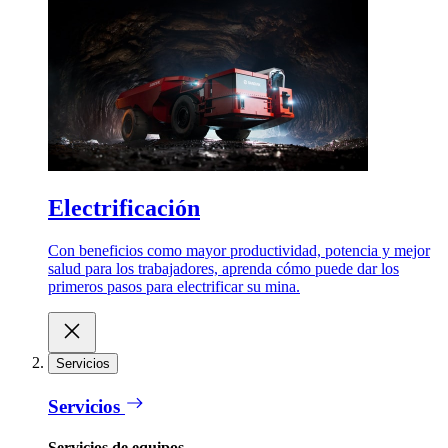
Electrificación
Con beneficios como mayor productividad, potencia y mejor
salud para los trabajadores, aprenda cómo puede dar los
primeros pasos para electrificar su mina.
Servicios
Servicios
Servicios de equipos