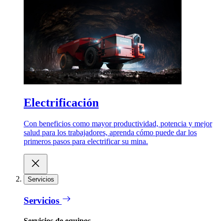
Electrificación
Con beneficios como mayor productividad, potencia y mejor
salud para los trabajadores, aprenda cómo puede dar los
primeros pasos para electrificar su mina.
Servicios
Servicios
Servicios de equipos