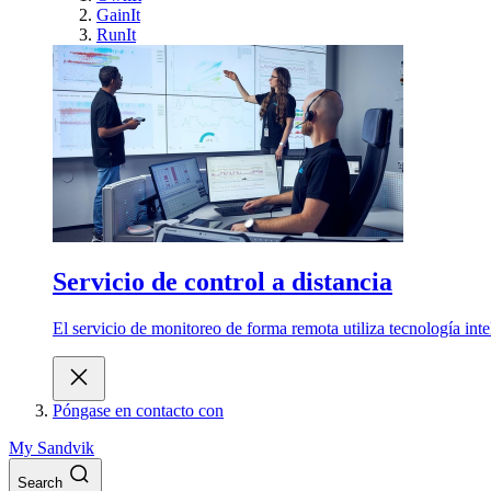
GainIt
RunIt
Servicio de control a distancia
El servicio de monitoreo de forma remota utiliza tecnología int
Póngase en contacto con
My Sandvik
Search