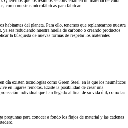
do. Queremos que los residuos se conviertan en un material de valor
s, como nuestras microfábricas para fabricar.
s habitantes del planeta. Para ello, tenemos que replantearnos nuestra
es, ya sea reduciendo nuestra huella de carbono o creando productos
licar la búsqueda de nuevas formas de respetar los materiales
n día existen tecnologías como Green Steel, en la que los neumáticos
ive en lugares remotos. Existe la posibilidad de crear una
rotección individual que han llegado al final de su vida útil, como las
ga preguntas para conocer a fondo los flujos de material y las cadenas
rtedero.