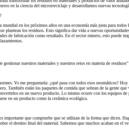
mita transformar los residuos en materiales y productos de valor añadi
os en la ciencia del microrreciclaje y desarrollamos nuevas tecnología
?
mía mundial en los próximos años en una economía más justa para todos lo
 que plantean los residuos. Esto significa dar vida a nuevas oportunidad
des de fabricación como resultado. En el sector minero, esto puede imp
plazamientos.
 gestionar nuestros materiales y nuestros retos en materia de residuos”
ormes. Yo me preguntaría: ¿qué pasa con todos esos neumáticos? Hoy e
cero. También están los paquetes de comida que sobran de la gente que v
 convertirlos en un nuevo producto. Lo mismo ocurre con los equipos de p
rmarse en un producto como la cerámica ecológica.
, es importante que compruebe que se utilizan de la forma que dicen. Ha
obre el destino final del material. Sabemos que muchos acaban en el ve