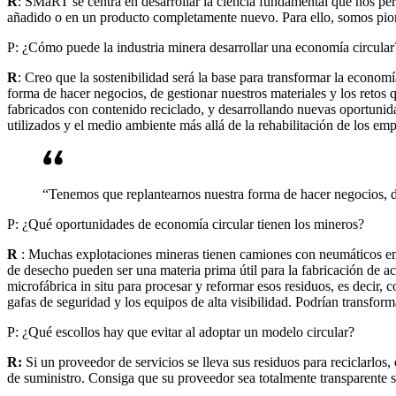
R
: SMaRT se centra en desarrollar la ciencia fundamental que nos per
añadido o en un producto completamente nuevo. Para ello, somos pioner
P: ¿Cómo puede la industria minera desarrollar una economía circular
R
: Creo que la sostenibilidad será la base para transformar la econo
forma de hacer negocios, de gestionar nuestros materiales y los retos
fabricados con contenido reciclado, y desarrollando nuevas oportunida
utilizados y el medio ambiente más allá de la rehabilitación de los em
“Tenemos que replantearnos nuestra forma de hacer negocios, de
P: ¿Qué oportunidades de economía circular tienen los mineros?
R
: Muchas explotaciones mineras tienen camiones con neumáticos en
de desecho pueden ser una materia prima útil para la fabricación de a
microfábrica in situ para procesar y reformar esos residuos, es decir,
gafas de seguridad y los equipos de alta visibilidad. Podrían transfo
P: ¿Qué escollos hay que evitar al adoptar un modelo circular?
R:
Si un proveedor de servicios se lleva sus residuos para reciclarlos
de suministro. Consiga que su proveedor sea totalmente transparente s