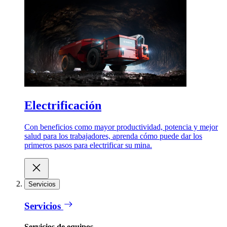
Electrificación
Con beneficios como mayor productividad, potencia y mejor
salud para los trabajadores, aprenda cómo puede dar los
primeros pasos para electrificar su mina.
Servicios
Servicios
Servicios de equipos