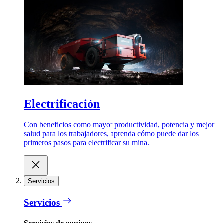
Electrificación
Con beneficios como mayor productividad, potencia y mejor
salud para los trabajadores, aprenda cómo puede dar los
primeros pasos para electrificar su mina.
Servicios
Servicios
Servicios de equipos